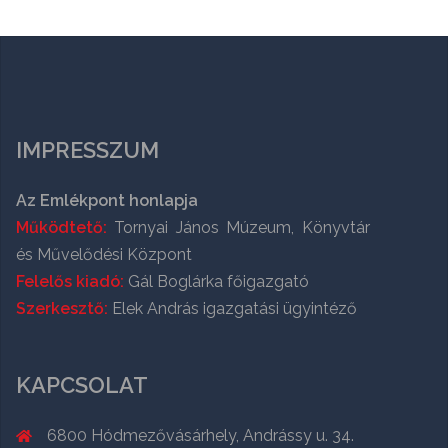
IMPRESSZUM
Az Emlékpont honlapja
Működtető:
Tornyai János Múzeum, Könyvtár
és Művelődési Központ
Felelős kiadó:
Gál Boglárka főigazgató
Szerkesztő:
Elek András igazgatási ügyintéző
KAPCSOLAT
6800 Hódmezővásárhely, Andrássy u. 34.