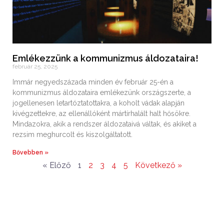
Emlékezzünk a kommunizmus áldozataira!
február 25, 2025
Immár negyedszázada minden év február 25-én a
kommunizmus áldozataira emlékezünk országszerte, a
jogellenesen letartóztatottakra, a koholt vádak alapján
kivégzettekre, az ellenállóként mártírhalált halt hősökre.
Mindazokra, akik a rendszer áldozataivá váltak, és akiket a
rezsim meghurcolt és kiszolgáltatott.
Bővebben »
« Előző
1
2
3
4
5
Következő »