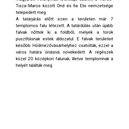
Tisza-Maros között Ond és fia Ete nemzetsége
telepedett meg.
A tatárjárás előtt ezen a területen már 7
templomos falu létezett. A tatárdúlás után újabb
falvak nőttek ki a földből, melyek a török
pusztításnak estek áldozatul. E falvak területeit
később Hódmezővásárhelyhez csatolták, ezzel a
város határa óriásivá növekedett. A régészek
közel 20 középkori falunak, illetve templomnak a
helyét találták meg.