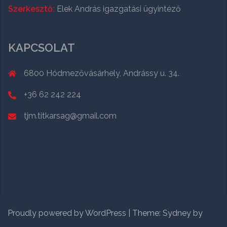
Szerkesztő:
Elek András igazgatási ügyintéző
KAPCSOLAT
6800 Hódmezővásárhely, Andrássy u. 34.
+36 62 242 224
tjm.titkarsag@gmail.com
Proudly powered by WordPress
|
Theme:
Sydney
by