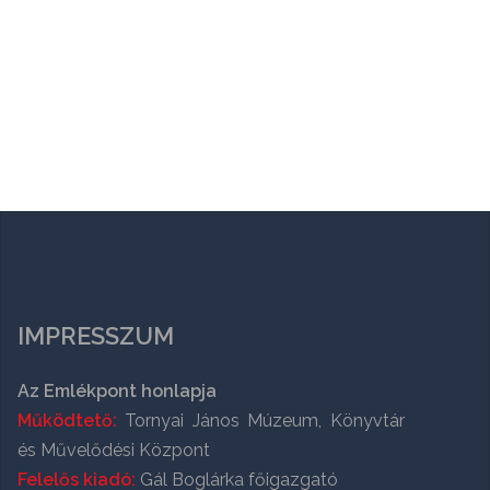
IMPRESSZUM
Az Emlékpont honlapja
Működtető:
Tornyai János Múzeum, Könyvtár
és Művelődési Központ
Felelős kiadó:
Gál Boglárka főigazgató