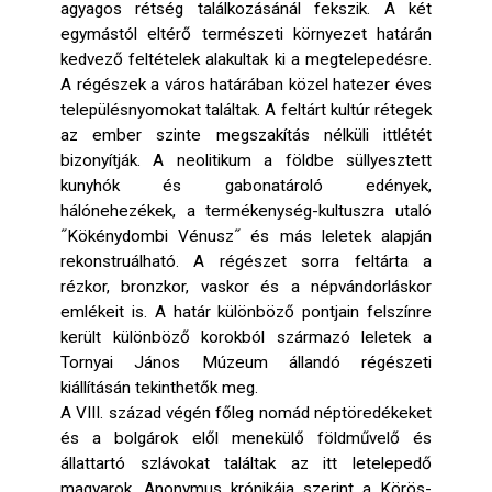
agyagos rétség találkozásánál fekszik. A két
egymástól eltérő természeti környezet határán
kedvező feltételek alakultak ki a megtelepedésre.
A régészek a város határában közel hatezer éves
településnyomokat találtak. A feltárt kultúr rétegek
az ember szinte megszakítás nélküli ittlétét
bizonyítják. A neolitikum a földbe süllyesztett
kunyhók és gabonatároló edények,
hálónehezékek, a termékenység-kultuszra utaló
˝Kökénydombi Vénusz˝ és más leletek alapján
rekonstruálható. A régészet sorra feltárta a
rézkor, bronzkor, vaskor és a népvándorláskor
emlékeit is. A határ különböző pontjain felszínre
került különböző korokból származó leletek a
Tornyai János Múzeum állandó régészeti
kiállításán tekinthetők meg.
A VIII. század végén főleg nomád néptöredékeket
és a bolgárok elől menekülő földművelő és
állattartó szlávokat találtak az itt letelepedő
magyarok. Anonymus krónikája szerint a Körös-