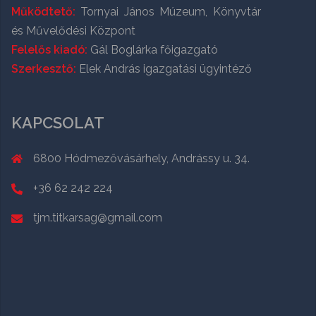
Működtető:
Tornyai János Múzeum, Könyvtár
és Művelődési Központ
Felelős kiadó:
Gál Boglárka főigazgató
Szerkesztő:
Elek András igazgatási ügyintéző
KAPCSOLAT
6800 Hódmezővásárhely, Andrássy u. 34.
+36 62 242 224
tjm.titkarsag@gmail.com