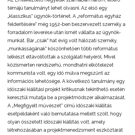
témájú tanulmányt lehet olvasni. Az első egy
„klasszikus” ügynök-történet. A „református egyház
felderítésére” még 1952-ben beszervezett személy a
forradalom leverése után ismét vállalta az ügynök-
munkát. Bár „csak” hat évig volt hálózati személy,
„munkásságának” köszönhetően több református
lelkészt eltávolítottak a szolgálati helyéről. Mivel
közismerten rendszerhű, mondhatni elkötelezet
kommunista volt, egy idő múlva megszűnt az
információs lehetősége. A következő tanulmány egy
időszaki kiállítási projekt kritikusnak tekinthető esetén
keresztül mutatja be a projektmódszer alkalmazását.
A „Megfigyelt művészet” című időszaki kiállítás
esetpéldaként való bemutatása mellett szólt, hogy
olyan összetett időszaki kiállítás volt, amely
létrehozásában a projektmenedzsment eszköztárát