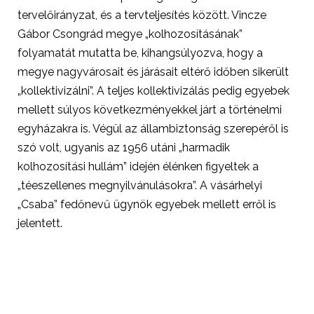
tervelőirányzat, és a tervteljesítés között. Vincze
Gábor Csongrád megye „kolhozosításának”
folyamatát mutatta be, kihangsúlyozva, hogy a
megye nagyvárosait és járásait eltérő időben sikerült
„kollektivizálni”. A teljes kollektivizálás pedig egyebek
mellett súlyos következményekkel járt a történelmi
egyházakra is. Végül az állambiztonság szerepéről is
szó volt, ugyanis az 1956 utáni „harmadik
kolhozosítási hullám” idején élénken figyeltek a
„téeszellenes megnyilvánulásokra”. A vásárhelyi
„Csaba” fedőnevű ügynök egyebek mellett erről is
jelentett.