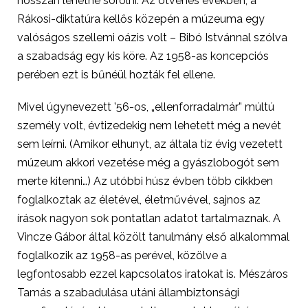
hosszan lehetne sorolni. Az ötvenes években, a
Rákosi-diktatúra kellős közepén a múzeuma egy
valóságos szellemi oázis volt – Bibó Istvánnal szólva
a szabadság egy kis köre. Az 1958-as koncepciós
perében ezt is bűnéül hozták fel ellene.
Mivel úgynevezett ’56-os, „ellenforradalmár” múltú
személy volt, évtizedekig nem lehetett még a nevét
sem leírni. (Amikor elhunyt, az általa tíz évig vezetett
múzeum akkori vezetése még a gyászlobogót sem
merte kitenni…) Az utóbbi húsz évben több cikkben
foglalkoztak az életével, életművével, sajnos az
írások nagyon sok pontatlan adatot tartalmaznak. A
Vincze Gábor által közölt tanulmány első alkalommal
foglalkozik az 1958-as perével, közölve a
legfontosabb ezzel kapcsolatos iratokat is. Mészáros
Tamás a szabadulása utáni állambiztonsági