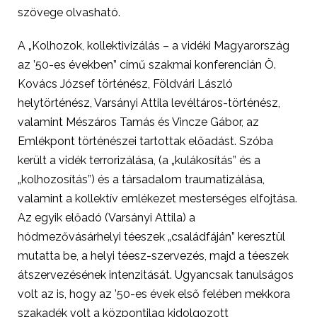
szövege olvasható.
A „Kolhozok, kollektivizálás – a vidéki Magyarország
az ’50-es években” című szakmai konferencián Ö.
Kovács József történész, Földvári László
helytörténész, Varsányi Attila levéltáros-történész,
valamint Mészáros Tamás és Vincze Gábor, az
Emlékpont történészei tartottak előadást. Szóba
került a vidék terrorizálása, (a „kulákosítás” és a
„kolhozosítás”) és a társadalom traumatizálása,
valamint a kollektív emlékezet mesterséges elfojtása.
Az egyik előadó (Varsányi Attila) a
hódmezővásárhelyi téeszek „családfáján” keresztül
mutatta be, a helyi téesz-szervezés, majd a téeszek
átszervezésének intenzitását. Ugyancsak tanulságos
volt az is, hogy az ’50-es évek első felében mekkora
szakadék volt a központilag kidolgozott