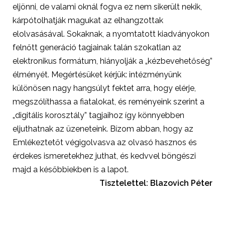
eljönni, de valami oknál fogva ez nem sikerült nekik,
kárpótolhatják magukat az elhangzottak
elolvasásával. Sokaknak, a nyomtatott kiadványokon
felnőtt generáció tagjainak talán szokatlan az
elektronikus formátum, hiányolják a „kézbevehetőség”
élményét. Megértésüket kérjük: intézményünk
különösen nagy hangsúlyt fektet arra, hogy elérje,
megszólíthassa a fiatalokat, és reményeink szerint a
„digitális korosztály” tagjaihoz így könnyebben
eljuthatnak az üzeneteink. Bízom abban, hogy az
Emlékeztetőt végigolvasva az olvasó hasznos és
érdekes ismeretekhez juthat, és kedvvel böngészi
majd a későbbiekben is a lapot.
Tisztelettel: Blazovich Péter