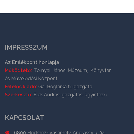
IMPRESSZUM
Az Emlékpont honlapja
Működtető:
Tornyai János Múzeum, Könyvtár
és Művelődési Központ
Felelős kiadó:
Gál Boglárka főigazgató
Szerkesztő:
Elek András igazgatási ügyintéző
KAPCSOLAT
6800 Hódmezővásárhely, Andrássy u. 34.