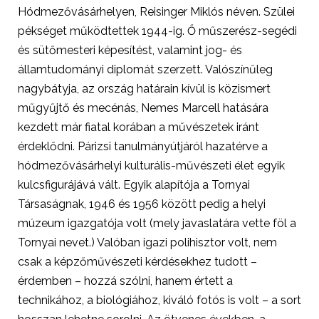
Hódmezővásárhelyen, Reisinger Miklós néven. Szülei
pékséget működtettek 1944-ig. Ő műszerész-segédi
és sütőmesteri képesítést, valamint jog- és
államtudományi diplomát szerzett. Valószínűleg
nagybátyja, az ország határain kívül is közismert
műgyűjtő és mecénás, Nemes Marcell hatására
kezdett már fiatal korában a művészetek iránt
érdeklődni. Párizsi tanulmányútjáról hazatérve a
hódmezővásárhelyi kulturális-művészeti élet egyik
kulcsfigurájává vált. Egyik alapítója a Tornyai
Társaságnak, 1946 és 1956 között pedig a helyi
múzeum igazgatója volt (mely javaslatára vette föl a
Tornyai nevet.) Valóban igazi polihisztor volt, nem
csak a képzőművészeti kérdésekhez tudott –
érdemben – hozzá szólni, hanem értett a
technikához, a biológiához, kiváló fotós is volt – a sort