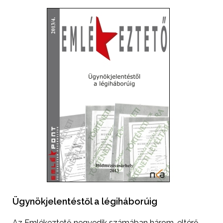
Ügynökjelentéstől a légiháborúig​
Az Emlékeztető negyedik számában három, eltérő