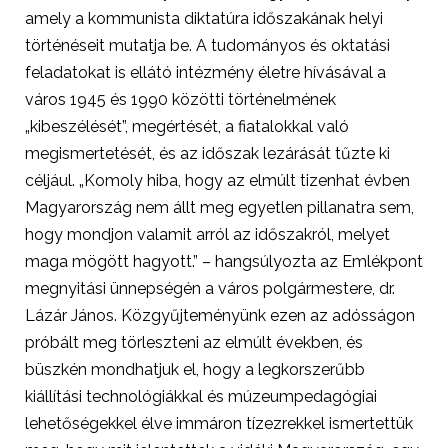
amely a kommunista diktatúra időszakának helyi
történéseit mutatja be. A tudományos és oktatási
feladatokat is ellátó intézmény életre hívásával a
város 1945 és 1990 közötti történelmének
„kibeszélését”, megértését, a fiatalokkal való
megismertetését, és az időszak lezárását tűzte ki
céljául. „Komoly hiba, hogy az elmúlt tizenhat évben
Magyarország nem állt meg egyetlen pillanatra sem,
hogy mondjon valamit arról az időszakról, melyet
maga mögött hagyott.” – hangsúlyozta az Emlékpont
megnyitási ünnepségén a város polgármestere, dr.
Lázár János. Közgyűjteményünk ezen az adósságon
próbált meg törleszteni az elmúlt években, és
büszkén mondhatjuk el, hogy a legkorszerűbb
kiállítási technológiákkal és múzeumpedagógiai
lehetőségekkel élve immáron tízezrekkel ismertettük