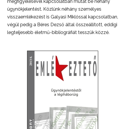
megfigyelésével kapcsolatban mutat be néhány
ügynökjelentést. Közlünk néhány személyes
visszaemlékezést is Galyasi Miklóssal kapcsolatban,
végül pedig a Béres Dezső által összeállított, eddigi
legteljesebb életmű-bibliográfiát tesszük közzé.