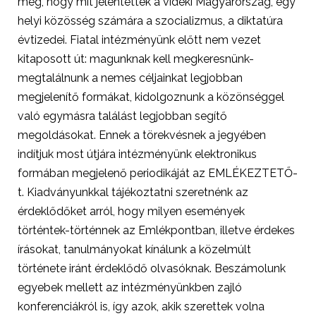
meg, hogy mit jelentettek a vidéki Magyarország, egy
helyi közösség számára a szocializmus, a diktatúra
évtizedei. Fiatal intézményünk előtt nem vezet
kitaposott út: magunknak kell megkeresnünk-
megtalálnunk a nemes céljainkat legjobban
megjelenítő formákat, kidolgoznunk a közönséggel
való egymásra találást legjobban segítő
megoldásokat. Ennek a törekvésnek a jegyében
indítjuk most útjára intézményünk elektronikus
formában megjelenő periodikáját az EMLÉKEZTETŐ-
t. Kiadványunkkal tájékoztatni szeretnénk az
érdeklődőket arról, hogy milyen események
történtek-történnek az Emlékpontban, illetve érdekes
írásokat, tanulmányokat kínálunk a közelmúlt
története iránt érdeklődő olvasóknak. Beszámolunk
egyebek mellett az intézményünkben zajló
konferenciákról is, így azok, akik szerettek volna