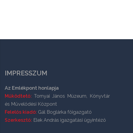
IMPRESSZUM
Az Emlékpont honlapja
Működtető:
Tornyai János Múzeum, Könyvtár
és Művelődési Központ
Felelős kiadó:
Gál Boglárka főigazgató
Szerkesztő:
Elek András igazgatási ügyintéző