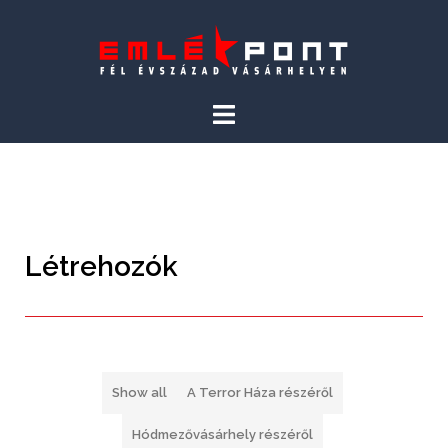
Létrehozók
Show all
A Terror Háza részéről
Hódmezővásárhely részéről