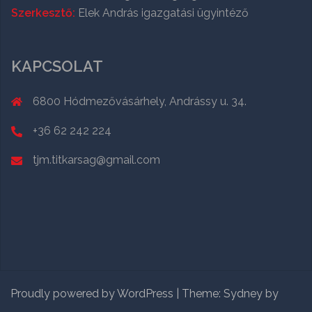
Szerkesztő:
Elek András igazgatási ügyintéző
KAPCSOLAT
6800 Hódmezővásárhely, Andrássy u. 34.
+36 62 242 224
tjm.titkarsag@gmail.com
Proudly powered by WordPress
|
Theme:
Sydney
by