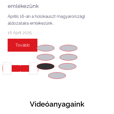
emlékezünk
Április 16-án a holokauszt magyarországi
áldozataira emlékezünk .
16 April 2025
Tovább
Videóanyagaink