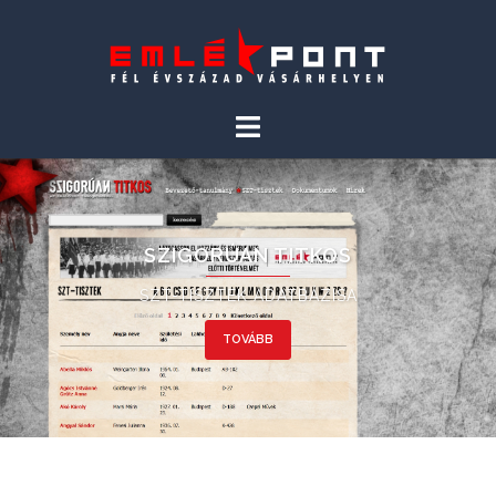
SZIGORÚAN TITKOS
SZT-TISZTEK ADATBÁZISA
TOVÁBB