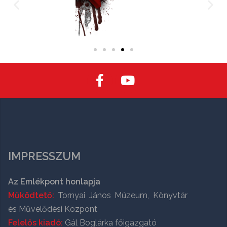
IMPRESSZUM
Az Emlékpont honlapja
Működtető:
Tornyai János Múzeum, Könyvtár
és Művelődési Központ
Felelős kiadó:
Gál Boglárka főigazgató