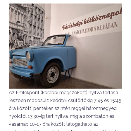
Az Emlékpont (korábbi megszokott) nyitva tartása
részben módosult: keddtől csütörtökig 7:45 és 15:45
óra között, pénteken szintén reggel háromnegyed
nyolctól 13:30-ig tart nyitva, míg a szombaton és
vasárnap 10-17 óra között látogatható az