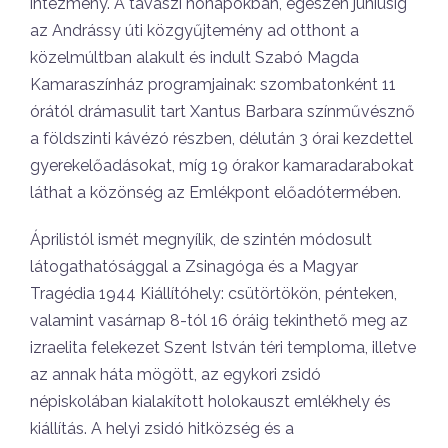
intézmény. A tavaszi hónapokban, egészen júniusig
az Andrássy úti közgyűjtemény ad otthont a
közelmúltban alakult és indult Szabó Magda
Kamaraszínház programjainak: szombatonként 11
órától drámasulit tart Xantus Barbara színművésznő
a földszinti kávézó részben, délután 3 órai kezdettel
gyerekelőadásokat, míg 19 órakor kamaradarabokat
láthat a közönség az Emlékpont előadótermében.
Áprilistól ismét megnyílik, de szintén módosult
látogathatósággal a Zsinagóga és a Magyar
Tragédia 1944 Kiállítóhely: csütörtökön, pénteken,
valamint vasárnap 8-tól 16 óráig tekinthető meg az
izraelita felekezet Szent István téri temploma, illetve
az annak háta mögött, az egykori zsidó
népiskolában kialakított holokauszt emlékhely és
kiállítás. A helyi zsidó hitközség és a