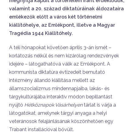
megnyitja kapuit a történelem iránt érdeklődők,
valamint a 20. század diktatúráinak áldozataira
emlékezők előtt a város két történelmi
kiállítóhelye, az Emlékpont, illetve a Magyar
Tragédia 1944 Kiállítóhely.
A téli hónapokat követően április 3-án ismét –
korlátozás nélkül és nem kizárólag rendezvények
idejére – látogathatóvá válik az Emlékpont. A
kommunista diktatúra évtizedeit bemutató
intézmény állandó kiállítása mellett az
államszocializmus mindennapjaiba, lakás- és
tárgykultúrájába interaktív módon bepillantást
nyújtó
Hétköznapok Vásárhelyen
tárlat is várja a
látogatókat, amelynek tárgyi anyaga a helyi
veteránosok felajánlásának köszönhetően egy
Trabant installációval bővült.