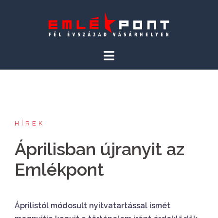
Skip
to
content
HÍREK
Áprilisban újranyit az
Emlékpont
Áprilistól módosult nyitvatartással ismét