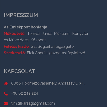
IMPRESSZUM
Az Emlékpont honlapja
Működtető:
Tornyai János Múzeum, Könyvtár
és Művelődési Központ
Felelős kiadó:
Gál Boglárka főigazgató
Szerkesztő:
Elek András igazgatási ügyintéző
KAPCSOLAT
6800 Hódmezővásárhely, Andrássy u. 34.
+36 62 242 224
tjm.titkarsag@gmail.com