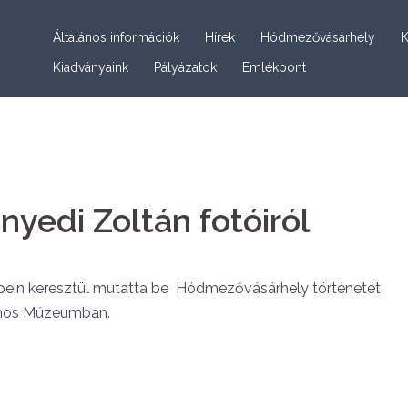
Általános információk
Hírek
Hódmezővásárhely
K
Kiadványaink
Pályázatok
Emlékpont
yedi Zoltán fotóiról
pein keresztül mutatta be Hódmezővásárhely történetét
János Múzeumban.