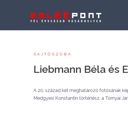
Skip
to
content
SAJTÓSZOBA
Liebmann Béla és En
A 20. század két meghatározó fotósának ké
Medgyesi Konstantin történész, a Tornyai 