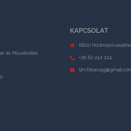
KAPCSOLAT
6800 Hódmezővásárhely,
ár és Művelődési
+36 62 242 224
tjm.titkarsag@gmail.co
ző