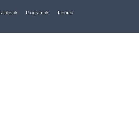
iállítások
Programok
Tanórák