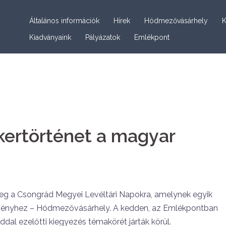
Általános információk
Hírek
Hódmezővásárhely
K
Kiadványaink
Pályázatok
Emlékpont
kertörténet a magyar
eg a Csongrád Megyei Levéltári Napokra, amelynek egyik
eményhez – Hódmezővásárhely. A kedden, az Emlékpontban
ddal ezelőtti kiegyezés témakörét járták körül.