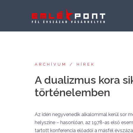
Skip
to
content
ARCHÍVUM
HÍREK
A dualizmus kora si
történelemben
Az idén negyvenedik alkalommal kerül sor m
helyszíne – hasonlóan, az 1978-as első es
tartott konferencia előadói a másfél évszáza