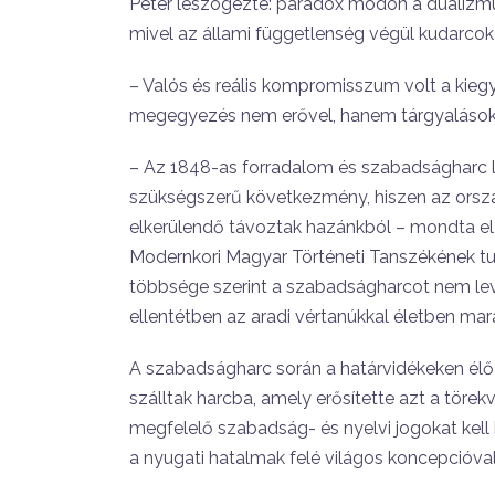
Péter leszögezte: paradox módon a dualizmus
mivel az állami függetlenség végül kudarcok 
– Valós és reális kompromisszum volt a kiegy
megegyezés nem erővel, hanem tárgyalások út
– Az 1848-as forradalom és szabadságharc l
szükségszerű következmény, hiszen az orszá
elkerülendő távoztak hazánkból – mondta e
Modernkori Magyar Történeti Tanszékének t
többsége szerint a szabadságharcot nem leve
ellentétben az aradi vértanúkkal életben mar
A szabadságharc során a határvidékeken élő
szálltak harcba, amely erősítette azt a töre
megfelelő szabadság- és nyelvi jogokat kell 
a nyugati hatalmak felé világos koncepcióval k