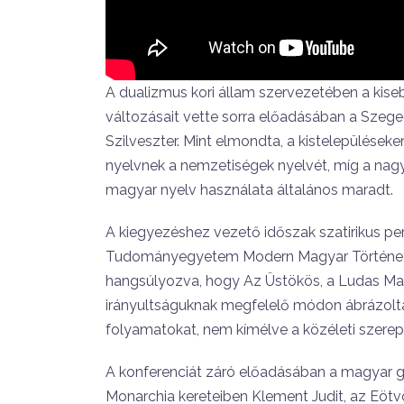
A dualizmus kori állam szervezetében a kis
változásait vette sorra előadásában a Szeg
Szilveszter. Mint elmondta, a kistelepülések
nyelvnek a nemzetiségek nyelvét, míg a na
magyar nyelv használata általános maradt.
A kiegyezéshez vezető időszak szatirikus pe
Tudományegyetem Modern Magyar Történeti
hangsúlyozva, hogy Az Üstökös, a Ludas Maty
irányultságuknak megfelelő módon ábrázolták k
folyamatokat, nem kímélve a közéleti szerep
A konferenciát záró előadásában a magyar 
Monarchia kereteiben Klement Judit, az Eö