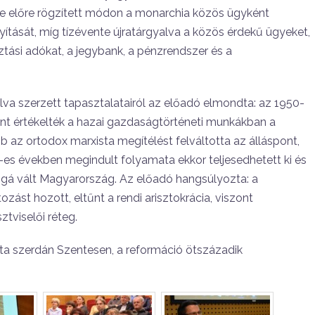
re előre rögzített módon a monarchia közös ügyként
yítását, míg tízévente újratárgyalva a közös érdekű ügyeket,
ási adókat, a jegybank, a pénzrendszer és a
va szerzett tapasztalatairól az előadó elmondta: az 1950-
nt értékelték a hazai gazdaságtörténeti munkákban a
z ortodox marxista megítélést felváltotta az álláspont,
-es években megindult folyamata ekkor teljesedhetett ki és
ággá vált Magyarország. Az előadó hangsúlyozta: a
zást hozott, eltűnt a rendi arisztokrácia, viszont
tviselői réteg.
a szerdán Szentesen, a reformáció ötszázadik