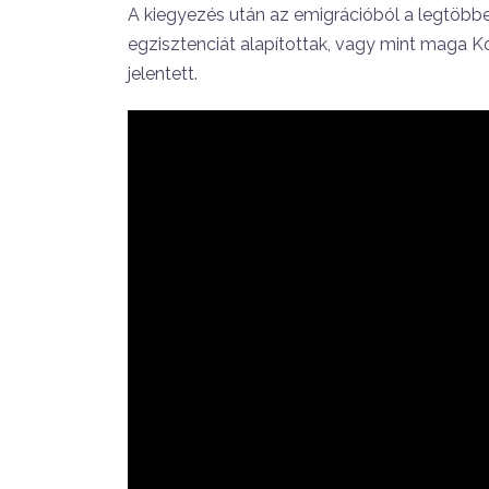
A kiegyezés után az emigrációból a legtöbben
egzisztenciát alapítottak, vagy mint maga K
jelentett.