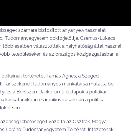
ebbségek számára biztosított anyanyelvhasználat
edi Tudományegyetem doktorjelöltje, Csernus-Lukács
en több esetben választották a helyhatóság által használ
gyobb településeken és az országos közigazgatásban a
riodikáinak történetét Tamás Ágnes, a Szegedi
 Tanszékének tudományos munkatársa mutatta be,
i és a Borsszem Jankó című élclapok a politikai
arikatúráikban és ironikus írásaikban a politikai
lőket sem.
gazdaság lehetőségeit vázolta az Osztrák-Magyar
tvös Loránd Tudományegyetem Történeti Intézetének