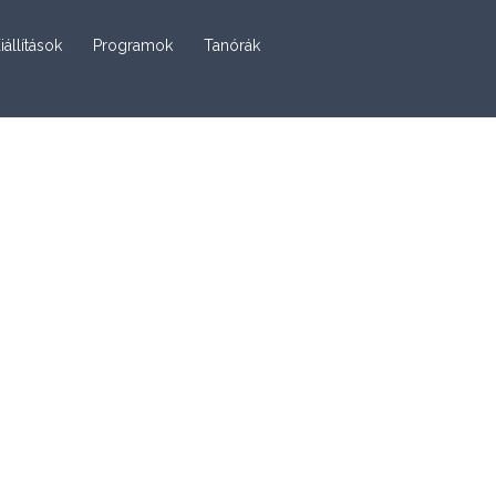
iállítások
Programok
Tanórák