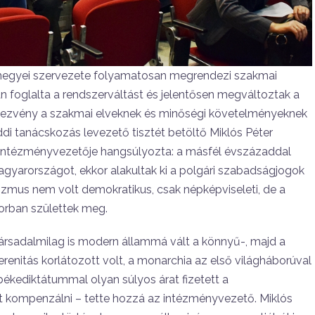
megyei szervezete folyamatosan megrendezi szakmai
n foglalta a rendszerváltást és jelentősen megváltoztak a
ndezvény a szakmai elveknek és minőségi követelményeknek
ddi tanácskozás levezető tisztét betöltő Miklós Péter
intézményvezetője hangsúlyozta: a másfél évszázaddal
agyarországot, ekkor alakultak ki a polgári szabadságjogok
arizmus nem volt demokratikus, csak népképviseleti, de a
orban születtek meg.
társadalmilag is modern állammá vált a könnyű-, majd a
erenitás korlátozott volt, a monarchia az első világháborúval
ékediktátummal olyan súlyos árat fizetett a
lt kompenzálni – tette hozzá az intézményvezető. Miklós