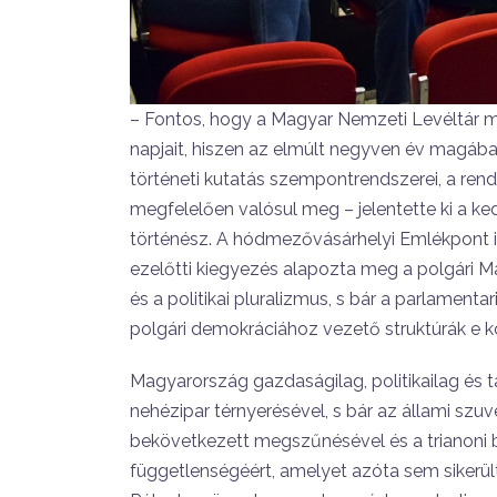
– Fontos, hogy a Magyar Nemzeti Levéltár 
napjait, hiszen az elmúlt negyven év magába
történeti kutatás szempontrendszerei, a re
megfelelően valósul meg – jelentette ki a ke
történész. A hódmezővásárhelyi Emlékpont 
ezelőtti kiegyezés alapozta meg a polgári M
és a politikai pluralizmus, s bár a parlament
polgári demokráciához vezető struktúrák e k
Magyarország gazdaságilag, politikailag és 
nehézipar térnyerésével, s bár az állami szuv
bekövetkezett megszűnésével és a trianoni b
függetlenségéért, amelyet azóta sem sikerü