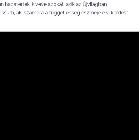
 hazatértek, kivéve azokat, akik az Újvilágban
ossuth, aki számára a függetlenség eszméje elvi kérdést