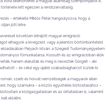
 kora sikertörténet a magyar államiság szempontjából is,
története lett egészen a rendszerváltásig.
ezés – értékelte Miklós Péter, hangsúlyozva, hogy a
ján jött létre.
everését követően létrejött magyar emigráció
got elhagyók a kivégzést, vagy a jelentős börtönbüntetést
l előadásában Pelyach István, a Szegedi Tudományegyetem
udományos főmunkatársa. Kossuth és az emigrációban élők
rték, hanem elárulták és meg is nevezték Görgeit – aki
adhatott – és célul egy újabb szabadságharcot tűztek ki.
 román, szerb és horvát nemzetiségek a magyarok ellen
kvést, hogy számukra – a közös együttélés biztosításához –
biztosítani a közigazgatásban és az oktatásban is, valamint
ell előállni.