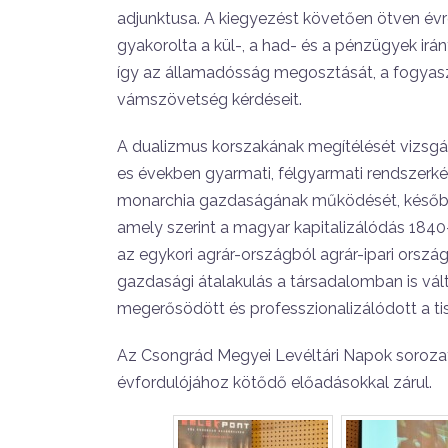
adjunktusa. A kiegyezést követően ötven év
gyakorolta a kül-, a had- és a pénzügyek irán
így az államadósság megosztását, a fogyaszt
vámszövetség kérdéseit.
A dualizmus korszakának megítélését vizsgál
es években gyarmati, félgyarmati rendszerké
monarchia gazdaságának működését, később a
amely szerint a magyar kapitalizálódás 1840
az egykori agrár-országból agrár-ipari orsz
gazdasági átalakulás a társadalomban is válto
megerősödött és professzionalizálódott a tisz
Az Csongrád Megyei Levéltári Napok sorozat
évfordulójához kötődő előadásokkal zárul.