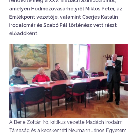
rendezte meg a XXV. Madách Szimpóziumot,
amelyen Hódmezővásárhelyről Miklós Péter, az
Emlékpont vezetője, valamint Cserjés Katalin
irodalomár és Szabó Pál történész vett részt
előadóként.
A Bene Zoltán író, kritikus vezette Madách Irodalmi
Társaság és a kecskeméti Neumann János Egyetem