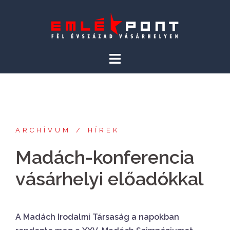
Skip
to
content
ARCHÍVUM
HÍREK
Madách-konferencia
vásárhelyi előadókkal
A Madách Irodalmi Társaság a napokban