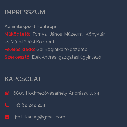
IMPRESSZUM
Az Emlékpont honlapja
Működtető:
Tornyai János Múzeum, Könyvtár
és Művelődési Központ
Felelős kiadó:
Gál Boglárka főigazgató
Szerkesztő:
Elek András igazgatási ügyintéző
KAPCSOLAT
6800 Hódmezővásárhely, Andrássy u. 34.
+36 62 242 224
tjm.titkarsag@gmail.com