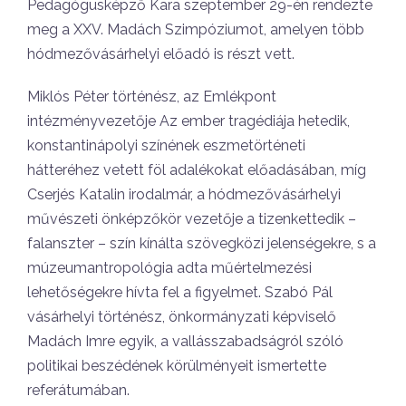
Pedagógusképző Kara szeptember 29-én rendezte
meg a XXV. Madách Szimpóziumot, amelyen több
hódmezővásárhelyi előadó is részt vett.
Miklós Péter történész, az Emlékpont
intézményvezetője Az ember tragédiája hetedik,
konstantinápolyi színének eszmetörténeti
hátteréhez vetett föl adalékokat előadásában, míg
Cserjés Katalin irodalmár, a hódmezővásárhelyi
művészeti önképzőkör vezetője a tizenkettedik –
falanszter – szín kínálta szövegközi jelenségekre, s a
múzeumantropológia adta műértelmezési
lehetőségekre hívta fel a figyelmet. Szabó Pál
vásárhelyi történész, önkormányzati képviselő
Madách Imre egyik, a vallásszabadságról szóló
politikai beszédének körülményeit ismertette
referátumában.