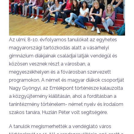
Az ulmi, 8-10. évfolyamos tanulókat az egyhetes
magyarországi tartózkodás alatt a vásárhelyi
gimnázium diákjainak családjai látják vendégül és
közösen vesznek részt a városban, a
megyeszékhelyen és a fővárosban szervezett
programokon. A német és magyar diákok csoportját
Nagy Gyöngyi, az Emlékpont történésze kalauzolta
a közgyűjtemény kiállításán, ahol a fordításban a
tanintézmény történelem- német nyelv és irodalom
szakos tanára, Huzián Péter volt segítségére.
A tanulók megismerhették a vendéglátó város