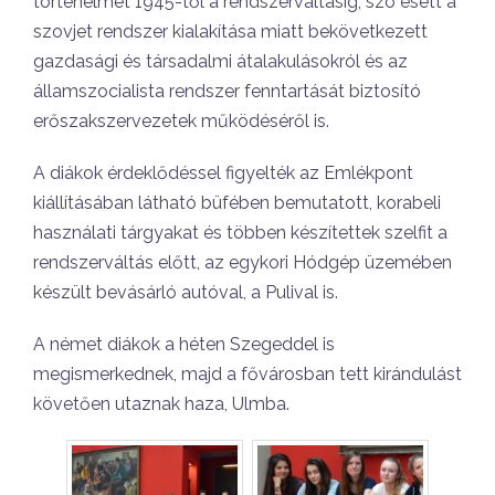
történelmét 1945-től a rendszerváltásig, szó esett a
szovjet rendszer kialakítása miatt bekövetkezett
gazdasági és társadalmi átalakulásokról és az
államszocialista rendszer fenntartását biztosító
erőszakszervezetek működéséről is.
A diákok érdeklődéssel figyelték az Emlékpont
kiállításában látható büfében bemutatott, korabeli
használati tárgyakat és többen készítettek szelfit a
rendszerváltás előtt, az egykori Hódgép üzemében
készült bevásárló autóval, a Pulival is.
A német diákok a héten Szegeddel is
megismerkednek, majd a fővárosban tett kirándulást
követően utaznak haza, Ulmba.