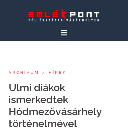
Skip
to
content
ARCHÍVUM
HÍREK
Ulmi diákok
ismerkedtek
Hódmezővásárhely
történelmével