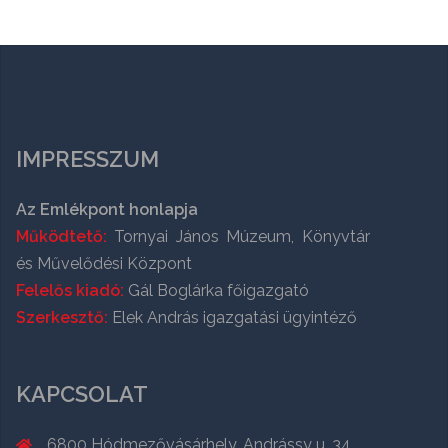
IMPRESSZUM
Az Emlékpont honlapja
Működtető:
Tornyai János Múzeum, Könyvtár
és Művelődési Központ
Felelős kiadó:
Gál Boglárka főigazgató
Szerkesztő:
Elek András igazgatási ügyintéző
KAPCSOLAT
6800 Hódmezővásárhely, Andrássy u. 34.