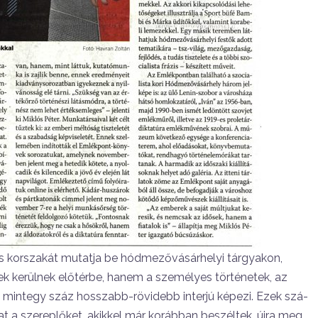
 korszakát mutatja be hódmező­vásárhelyi tárgyakon,
kerül­nek előtérbe, hanem a személyes tör­ténetek, az
t mintegy száz hosszabb-rövidebb interjú képezi. Ezek szá­
 a szereplőket, akikkel már ko­rábban beszéltek, újra meg