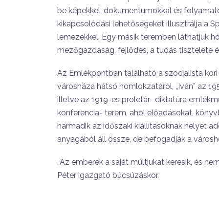
be képekkel, dokumentumokkal és folyamatosa
kikapcsolódási lehe­tőségeket illusztrálja a S
lemezekkel. Egy másik teremben lát­hatjuk h
mezőgazdaság, fejlődés, a tudás tisztelete és 
Az Emlékpontban található a szocia­lista kor
városháza hátsó homlokzatáról, „Iván” az 1
illetve az 1919-es proletár- diktatúra emlé
konferencia- terem, ahol előadásokat, könyv
harmadik az időszaki kiállítá­soknak helyet ad
anyagá­ból áll össze, de befogadják a városh
„Az emberek a saját múltjukat ke­resik, és nem
Pé­ter igazgató búcsúzáskor.