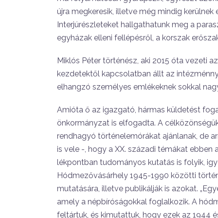
újra megke­resik, illetve még mindig kerülne
Interjúrészleteket hallgathatunk meg a parasz
egyházak elleni fellépésről, a korszak erősza
Miklós Péter történész, aki 2015 óta vezeti
kezdetek­től kapcsolatban állt az intézménnye
elhangzó személyes em­lékeknek sokkal nagyob
Amióta ő az igazgató, hármas külde­tést fo
önkormány­zat is elfogadta. A célközönségük e
rendhagyó történe­lemórákat ajánlanak, de ar
is vele -, hogy a XX. száza­di témákat ebben 
lékpontban tudományos kutatás is fo­lyik, ig
Hódmezővásárhely 1945-1990 közötti történ
mutatására, illetve publikálják is azokat. „
amely a népbí­róságokkal foglalkozik. A hódm
feltártuk, és kimutattuk, hogy ezek az 1944