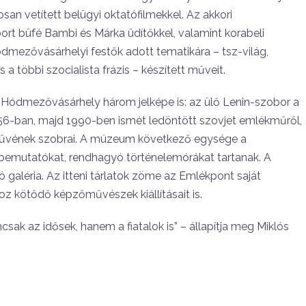
n vetített belügyi oktatófil­mekkel. Az akkori
port büfé Bam­bi és Márka üdítőkkel, valamint korabe­li
ódmezővásárhelyi festők adott tematikára – tsz-világ,
a többi szo­cialista frázis – készített műveit.
i Hódmezővásárhely három jel­képe is: az ülő Lenin-szobor a
956-ban, majd 1990-ben ismét ledöntött szovjet emlékműről,
kművének szobrai. A mú­zeum következő egysége a
bemuta­tókat, rendhagyó történelemórákat tar­tanak. A
ó galéria. Az itteni tár­latok zöme az Emlékpont saját
oz kötődő képzőművészek kiállításait is.
csak az idősek, hanem a fiatalok is” – állapítja meg Miklós