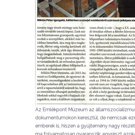
Az Emlékpont Múzeum az államszocia­lizmus
dokumentumo­kon keresztül, de nemcsak ezek 
emberek is, hiszen a gyűj­temény nagy részé
ma folyamatosan gyarapszik; egyrészt azokat