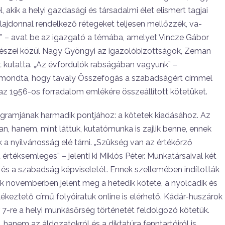
 akik a helyi gazdasági és társadalmi élet elismert tagjai
tulajdonnal rendelkező rétegeket teljesen mellőzzék, va­
” – avat be az igazgató a témába, amelyet Vincze Gábor
nészei kö­zül Nagy Gyöngyi az igazolóbizottsá­gok, Zeman
 kutatta. „Az évfordu­lók rabságában vagyunk” –
 elmond­ta, hogy tavaly Összefogás a szabadsá­gért címmel
z 1956-os forra­dalom emlékére összeállított kötetüket.
rogramjának harmadik pont­jához: a kötetek kiadásához. Az
 hanem, mint láttuk, kutatómun­ka is zajlik benne, ennek
nyil­vánosság elé tárni. „Szükség van az ér­tékőrző
értéksemleges” – jelenti ki Miklós Péter. Munkatársaival két
t és a szabadság képviseletét. Ennek szel­lemében indították
november­ben jelent meg a hetedik kötete, a nyol­cadik és
lékeztető című folyóira­tuk online is elérhető. Kádár-huszárok
7-re a helyi munkásőrség tör­ténetét feldolgozó kötetük.
hanem az áldozatokról és a diktatúra fenntar­tóiról is