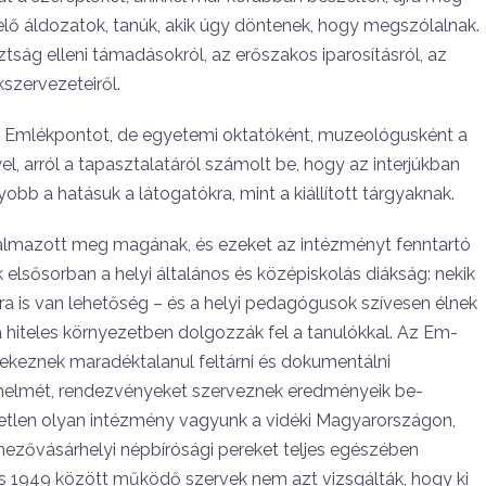
k elő áldozatok, tanúk, akik úgy döntenek, hogy megszólalnak.
tság elle­ni támadásokról, az erőszakos iparosí­tásról, az
kszervezeteiről.
 az Emlékpontot, de egyetemi ok­tatóként, muzeológusként a
l, arról a tapasztalatáról számolt be, hogy az interjúkban
b a hatásuk a lá­togatókra, mint a kiállított tárgyaknak.
galmazott meg magának, és eze­ket az intézményt fenntartó
lső­sorban a helyi általános és középisko­lás diákság: nekik
ra is van le­hetőség – és a helyi pedagógusok szívesen élnek
a hiteles környezet­ben dolgozzák fel a tanulókkal. Az Em­
yekeznek maradéktalanul feltár­ni és dokumentálni
elmét, rendez­vényeket szerveznek eredményeik be­
Egyetlen olyan intézmény vagyunk a vidéki Magyarországon,
ezővá­sárhelyi népbírósági pereket teljes egé­szében
 és 1949 között működő szervek nem azt vizsgálták, hogy ki