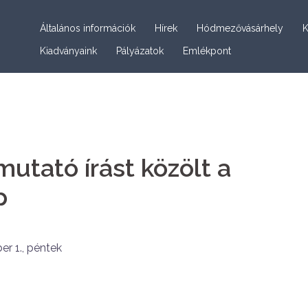
Általános információk
Hírek
Hódmezővásárhely
K
Kiadványaink
Pályázatok
Emlékpont
utató írást közölt a
p
r 1., péntek