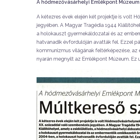
A hódmezővásárhelyi Emlékpont Múzeum h
A kétezres évek elején két projektje is vo
jegyében. A Magyar Tragédia 1944 Kiállítóhe
a holokauszt gyermekáldozatai és az ember
hatvanadik évfordulóján avatták fel. Ezzel pá
kommunizmus világának feltérképezése, az
nyarán megnyílt az Emlékpont Múzeum. Ez ut