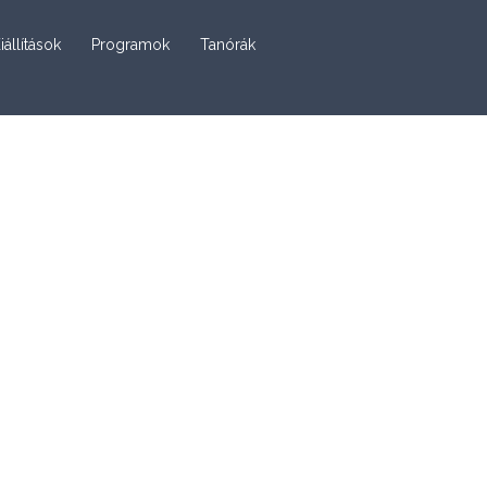
iállítások
Programok
Tanórák