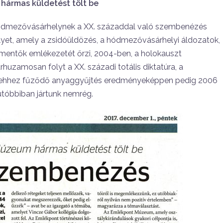
ármas küldetést tölt be
lt Hódmezővásárhelynek a XX. századdal való szembenézés
lyet, amely a zsidóüldözés, a hódmezővásárhelyi áldozatok,
mentők emlékezetét őrzi, 2004-ben, a holokauszt
rhuzamosan folyt a XX. századi totális diktatúra, a
 ehhez fűződő anyaggyűjtés eredménye­képpen pedig 2006
ób­biban jártunk nemrég.