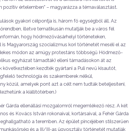
m pozitív értelemben” – magyarázza a témaválasztást.
ások gyakori célpontja is, három fő egységből áll. Az
időrend­ben, illetve tematikusán mutatják be a város fél
anformán, hogy hódmezővá­sárhelyi történeteken,
s Ma­gyarország szocializmus kori történe­tét meséli el az
 (érdekes módon az amúgy protestáns többségű Hódmező­
tolikus egyházat támadták) elleni tá­madásokon át az
k következté­ben kezdték gyártani a Puli nevű kisau­tót,
egfelelő technológia és szak­emberek nélkül,
y közül, ame­lyek pont azt a célt nem tudták betelje­síteni,
zhetünk a kiállítótérben.)
ehér Gárda ellenállási moz­galomról megemlékező rész. A két
nos és Kovács István rokonaival, kortársaival, a Fehér Gárda
meghall­gatható a teremben. Az épület pincéjé­ben stílszerűen
munkásőrség és a III/III-as ügyosztály történetét mutat­ják