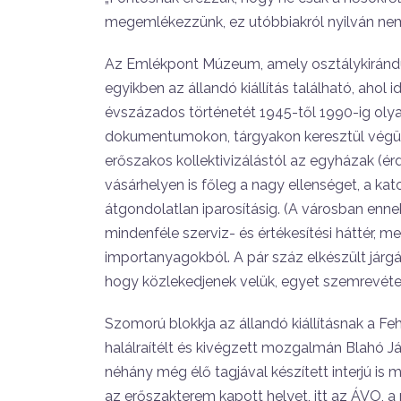
megemlékezzünk, ez utóbbiak­ról nyilván ne
Az Emlékpont Múzeum, amely osz­tálykirándul
egyikben az állandó kiállítás található, ahol 
évszázados történetét 1945-től 1990-ig oly
dokumentumo­kon, tárgyakon keresztül végül i
erőszakos kollektivizá­lástól az egyházak
vásárhelyen is főleg a nagy ellenséget, a ka
átgondolatlan iparo­sításig. (A városban enne
mindenféle szerviz- és értékesítési háttér, m
importanyagokból. A pár száz elkészült járgán
hogy közlekedjenek velük, egyet szemrevétele
Szomorú blokkja az állandó kiállí­tásnak a F
ha­lálraítélt és kivégzett mozgalmán Blahó Já
néhány még élő tagjával készített interjú is 
az erőszakterem kapott helyet, itt az ÁVO, a 