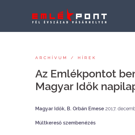
Skip
to
content
ARCHÍVUM
HÍREK
Az Emlékpontot bem
Magyar Idők napila
Magyar Idők, B. Orbán Emese
2017. decembe
Múltkereső szembenézés