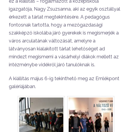
ez a kiállítás – fogalmazott a középiskola
igazgatója, Nagy Zsuzsanna, aki az egyik osztállyal
érkezett a tárlat megtekintésére. A pedagógus
fontosnak tartotta, hogy a mezőgazdasági
szakképző iskolába járó gyerekek is megismerjék a
város arculatának változását, amelyre a
látványosan kialakított tárlat lehetőséget ad
mindezt megismerni a vásárhelyi diákok mellett az
intézménybe vidékről járó tanulóknak is.
A kiállítás május 6-ig tekinthető meg az Emlékpont
galériájában.