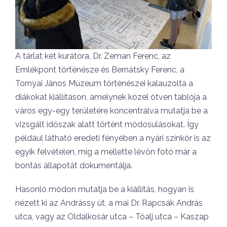
A tárlat két kurátora, Dr. Zeman Ferenc, az
Emlékpont történésze és Bernátsky Ferenc, a
Tornyai János Múzeum történészei kalauzolta a
diákokat kiállításon, amelynek közel ötven tablója a
város egy-egy területére koncentrálva mutatja be a
vizsgált időszak alatt történt módosulásokat. Így
például látható eredeti fényében a nyári színkör is az
egyik felvételen, míg a mellette lévőn fotó már a
bontás állapotát dokumentálja.
Hasonló módon mutatja be a kiállítás, hogyan is
nézett ki az Andrássy út, a mai Dr. Rapcsák András
utca, vagy az Oldalkosár utca – Tóalj utca – Kaszap