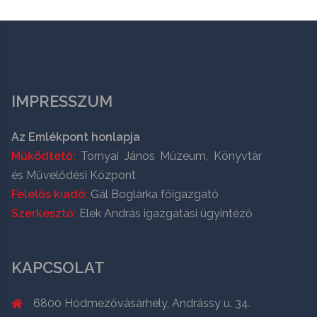
IMPRESSZUM
Az Emlékpont honlapja
Működtető:
Tornyai János Múzeum, Könyvtár
és Művelődési Központ
Felelős kiadó:
Gál Boglárka főigazgató
Szerkesztő:
Elek András igazgatási ügyintéző
KAPCSOLAT
6800 Hódmezővásárhely, Andrássy u. 34.