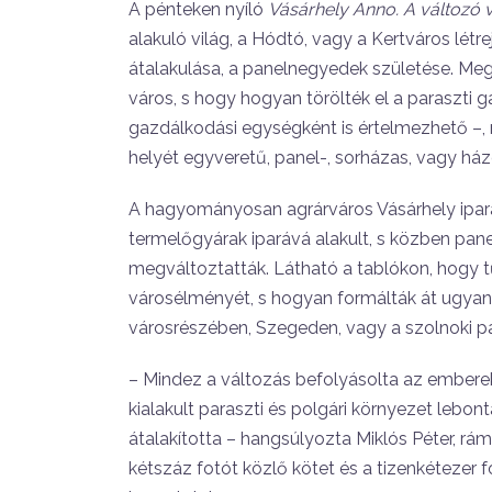
A pénteken nyíló
Vásárhely Anno. A változó 
alakuló világ, a Hódtó, vagy a Kertváros létr
átalakulása, a panelnegyedek születése. Meg
város, s hogy hogyan törölték el a paraszti 
gazdálkodási egységként is értelmezhető –
helyét egyveretű, panel-, sorházas, vagy házg
A hagyományosan agrárváros Vásárhely ipara 
termelőgyárak iparává alakult, s közben pane
megváltoztatták. Látható a tablókon, hogy tű
városélményét, s hogyan formálták át ugyan
városrészében, Szegeden, vagy a szolnoki pan
– Mindez a változás befolyásolta az emberek 
kialakult paraszti és polgári környezet lebo
átalakította – hangsúlyozta Miklós Péter, rá
kétszáz fotót közlő kötet és a tizenkétezer 