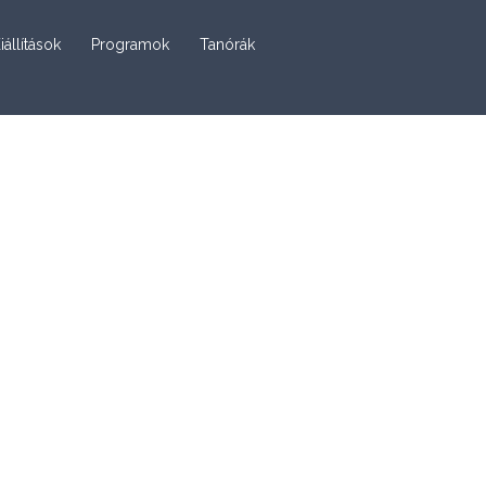
iállítások
Programok
Tanórák