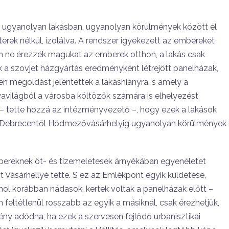
e ugyanolyan lakásban, ugyanolyan körülmények között él
ek nélkül, izolálva. A rendszer igyekezett az embereket
án ne érezzék magukat az emberek otthon, a lakás csak
tek a szovjet házgyártás eredményként létrejött panelházak,
 megoldást jelentettek a lakáshiányra, s amely a
avilágból a városba költözők számára is elhelyezést
ő – tette hozzá az intézményvezető –, hogy ezek a lakások
, Debrecentől Hódmezővásárhelyig ugyanolyan körülmények
bereknek öt- és tízemeletesek árnyékában egyenéletet
lyt Vásárhellyé tette. S ez az Emlékpont egyik küldetése,
 ahol korábban nádasok, kertek voltak a panelházak előtt –
feltétlenül rosszabb az egyik a másiknál, csak érezhetjük,
ény adódna, ha ezek a szervesen fejlődő urbanisztikai