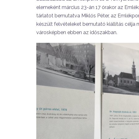
elemeként március 23-án 17 órakor az Emlékpon
tárlatot bemutatva Miklós Péter, az Emlékp
készült felvételeket bemutató kiállítás célj
városképben ebben az időszakban.