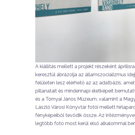
A kiállítás mellett a projekt részeként ápril
keresztül ábrázolja az államszocializmus id
felületen lesz elérhető az az adatbázis, amel
pillanatait és mindennapi életképeit bemutat
és a Tornyai János Múzeum, valamint a Mag
László Városi Könyvtár fotói mellett hírl
fényképeiből tevődik össze. Az intézményveze
legtöbb fotó most kerül első alkalommal b