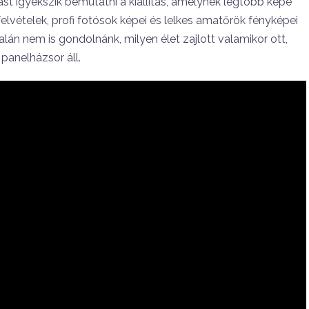
st igyekszik bemutatni a kiállítás, amelynek legtöbb képe
ifelvételek, profi fotósok képei és lelkes amatőrök fényképei
talán nem is gondolnánk, milyen élet zajlott valamikor ott,
panelházsor áll.