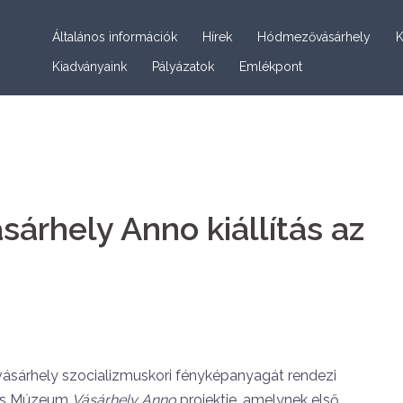
Általános információk
Hírek
Hódmezővásárhely
K
Kiadványaink
Pályázatok
Emlékpont
sárhely Anno kiállítás az
árhely szocializmuskori fényképanyagát rendezi
nos Múzeum
Vásárhely Anno
projektje, amelynek első