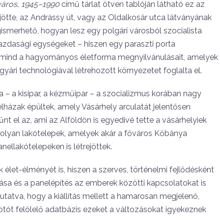
város, 1945–1990
című tárlat ötven tablóján látható ez az
ejötte, az Andrássy út, vagy az Oldalkosár utca látványának
ismerhető, hogyan lesz egy polgári városból szocialista
gazdasági egységeket – hiszen egy paraszti porta
, mind a hagyományos életforma megnyilvánulásait, amelyek
yári technológiával létrehozott környezetet foglalta el.
– a kisipar, a kézműipar – a szocializmus korában nagy
lházak épültek, amely Vásárhely arculatát jelentősen
nt el az, ami az Alföldön is egyedivé tette a vásárhelyiek
olyan lakótelepek, amelyek akár a főváros Kőbánya
ellakótelepeken is létrejöttek.
élet-élményét is, hiszen a szerves, történelmi fejlődésként
ntása és a panelépítés az emberek közötti kapcsolatokat is
mutatva, hogy a kiállítás mellett a hamarosan megjelenő,
fotót felölelő adatbázis ezeket a változásokat igyekeznek