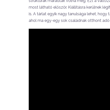
struktúrák maradtak volna meg. Ezt a változá
most látható először. Kiállításra kerülnek lég
is. A tárlat egyik nagy tanulsága lehet, hogy 
ahol ma egy-egy sok családnak otthont adó 