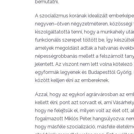
bemutatni.
A szocializmus korának idealizált emberkép
negyven–ötven négyzetméteren, közösségi ter
kiszolgáltatottá tenni, hogy a munkahely ut
funkcionális szerepet töltött be. Így készül
amelyek megoldást adtak a hatvanas években
népességrobbanás mellett a felszámolt tany
jelentett. Az viszont nem lett volna kötelez
egyformák legyenek és Budapesttől Győrig
között kelljen élni az embereknek.
Azzal, hogy az egykori agrárvárosban az em
kellett élni, pont azt sorvadt el, ami Vásárhe
hogy ne felejtsük el, milyen volt az élet ott,
fogalmazott Miklós Péter, hangsúlyozva: nem 
hogy másféle szocializáció, másféle életélm