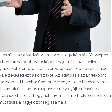
isra készül el az a kiadvány, amely mintegy kétszáz fényképen
ejében formálódott városképet, majd májusban, online
y tizenkétezer fotó által a város közéleti eseményit, családi
va érzékelteti ezt a korszakot. Az adatbázis az Emlékpont
yar Nemzeti Levéltár Csongrád Megyei Levéltár és a Német
aparchívumok és számos magánszemély gyűjteményének
tő szólt arról is, hogy néhány, már ismert felvétel mellett a
emutatásra a nagyközönség számára.