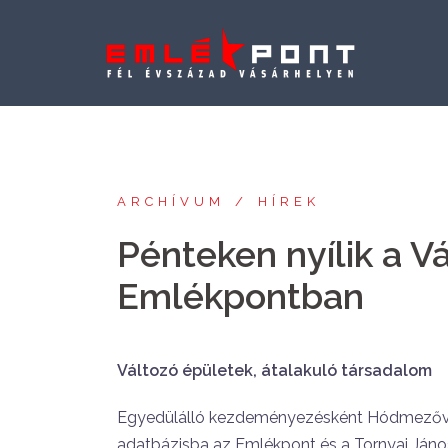
Skip
to
content
ARCHÍVUM
HÍREK
Pénteken nyílik a Vá
Emlékpontban
Változó épületek, átalakuló társadalom
Egyedülálló kezdeményezésként Hódmezővás
adatbázisba az Emlékpont és a Tornyai Já