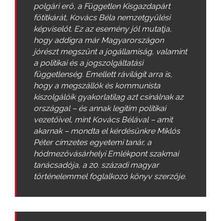
polgári erő, a Független Kisgazdapárt
főtitkárát, Kovács Béla nemzetgyűlési
képviselőt. Ez az esemény jól mutatja,
hogy addigra már Magyarországon
jórészt megszűnt a jogállamiság, valamint
a politikai és a jogszolgáltatási
függetlenség. Emellett rávilágít arra is,
hogy a megszállók és kommunista
kiszolgálóik gyakorlatilag azt csinálnak az
országgal – és annak legitim politikai
vezetőivel, mint Kovács Bélával – amit
akarnak – mondta el kér­­désünkre Miklós
Péter címzetes egyetemi tanár, a
hódmezővásárhelyi Emlékpont szakmai
tanácsadója, a 20. századi magyar
történelemmel foglalkozó könyv szerzője.