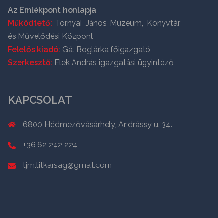
Az Emlékpont honlapja
Működtető:
Tornyai János Múzeum, Könyvtár
és Művelődési Központ
Felelős kiadó:
Gál Boglárka főigazgató
Szerkesztő:
Elek András igazgatási ügyintéző
KAPCSOLAT
6800 Hódmezővásárhely, Andrássy u. 34.
+36 62 242 224
tjm.titkarsag@gmail.com