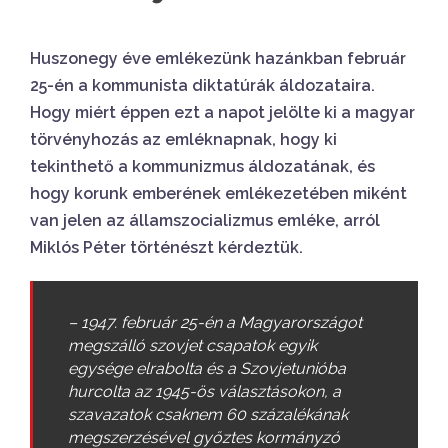
Huszonegy éve emlékezünk hazánkban február
25-én a kommunista diktatúrák áldozataira.
Hogy miért éppen ezt a napot jelölte ki a magyar
törvényhozás az emléknapnak, hogy ki
tekinthető a kommunizmus áldozatának, és
hogy korunk emberének emlékezetében miként
van jelen az államszocializmus emléke, arról
Miklós Péter történészt kérdeztük.
– 1947. február 25-én a Magyarországot
megszálló szovjet csapatok egyik
egysége elrabolta és a Szovjetunióba
hurcolta az 1945-ös választásokon, a
szavazatok csaknem 60 százalékának
megszerzésével győztes kormányzó