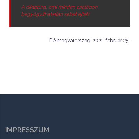
A diktatúra, ami minden családon
begyógyíthatatlan sebet ejtett
Délmagyarország, 2021. február 25.
IMPRESSZUM