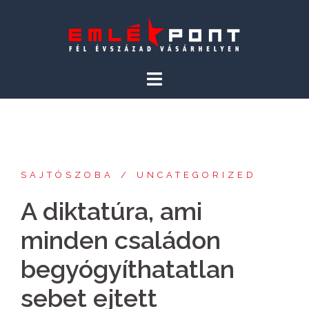
Skip
to
content
SAJTÓSZOBA
UNCATEGORIZED
A diktatúra, ami
minden családon
begyógyíthatatlan
sebet ejtett