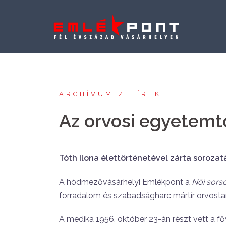
Skip
to
content
ARCHÍVUM
HÍREK
Az orvosi egyetemt
Tóth Ilona élettörténetével zárta soroza
A hódmezővásárhelyi Emlékpont a
Női sors
forradalom és szabadságharc mártír orvostan
A medika 1956. október 23-án részt vett a f