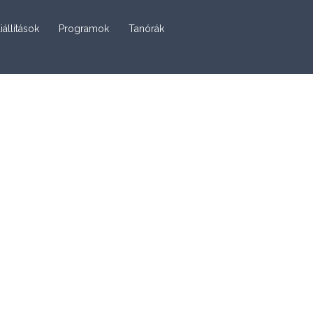
iállítások
Programok
Tanórák