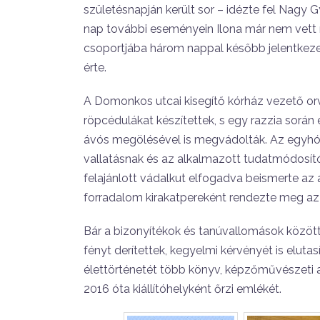
születésnapján került sor – idézte fel Nagy
nap további eseményein Ilona már nem vett r
csoportjába három nappal később jelentkezet
érte.
A Domonkos utcai kisegítő kórház vezető o
röpcédulákat készítettek, s egy razzia során
ávós megölésével is megvádolták. Az egyhó
vallatásnak és az alkalmazott tudatmódosító
felajánlott vádalkut elfogadva beismerte a
forradalom kirakatpereként rendezte meg az 
Bár a bizonyítékok és tanúvallomások közöt
fényt derítettek, kegyelmi kérvényét is elutas
élettörténetét több könyv, képzőművészeti a
2016 óta kiállítóhelyként őrzi emlékét.