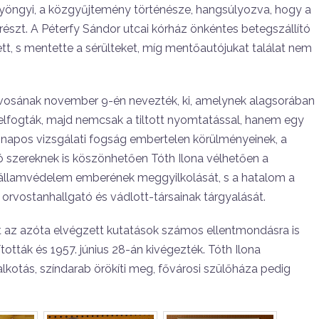
 Gyöngyi, a közgyűjtemény történésze, hangsúlyozva, hogy a
észt. A Péterfy Sándor utcai kórház önkéntes betegszállító
t, s mentette a sérülteket, míg mentőautójukat találat nem
rvosának november 9-én nevezték, ki, amelynek alagsorában
 elfogták, majd nemcsak a tiltott nyomtatással, hanem egy
napos vizsgálati fogság embertelen körülményeinek, a
 szereknek is köszönhetően Tóth Ilona vélhetően a
z államvédelem emberének meggyilkolását, s a hatalom a
orvostanhallgató és vádlott-társainak tárgyalását.
t az azóta elvégzett kutatások számos ellentmondásra is
ították és 1957. június 28-án kivégezték. Tóth Ilona
lkotás, színdarab örökíti meg, fővárosi szülőháza pedig