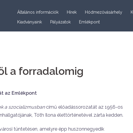
Általános információk
Hírek
Hódmezővásárhely
K
Kiadványaink
Pályázatok
Emlékpont
ől a forradalomig
tát az Emlékpont
ok a szocializmusban
című előadássorozatát az 1956-os
hallgatójának, Tóth Ilona élettörténetével zárta kedden.
ővárosi tüntetésen, amelyre épp huszonnegyedik