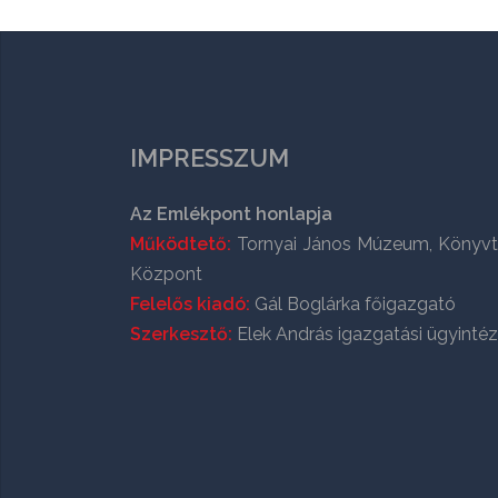
IMPRESSZUM
Az Emlékpont honlapja
Működtető:
Tornyai János Múzeum, Könyvt
Központ
Felelős kiadó:
Gál Boglárka főigazgató
Szerkesztő:
Elek András igazgatási ügyinté