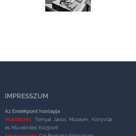
IMPRESSZUM
Az Emlékpont honlapja
Működtető:
Tornyai János Múzeum, Könyvtár
és Művelődési Központ
Felelős kiadó:
Gál Boglárka főigazgató