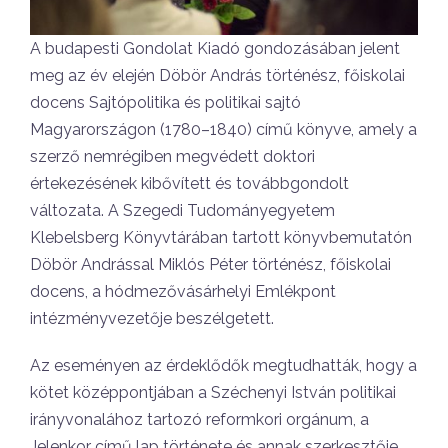
A budapesti Gondolat Kiadó gondozásában jelent
meg az év elején Döbör András történész, főiskolai
docens Sajtópolitika és politikai sajtó
Magyarországon (1780–1840) című könyve, amely a
szerző nemrégiben megvédett doktori
értekezésének kibővített és továbbgondolt
változata. A Szegedi Tudományegyetem
Klebelsberg Könyvtárában tartott könyvbemutatón
Döbör Andrással Miklós Péter történész, főiskolai
docens, a hódmezővásárhelyi Emlékpont
intézményvezetője beszélgetett.
Az eseményen az érdeklődők megtudhatták, hogy a
kötet középpontjában a Széchenyi István politikai
irányvonalához tartozó reformkori orgánum, a
Jelenkor című lap története és annak szerkesztője,