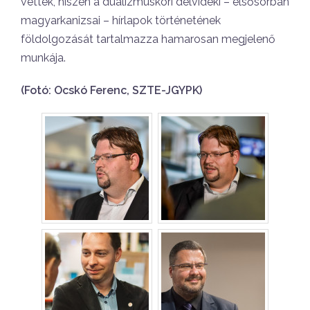
vettek, hiszen a dualizmuskori délvidéki – elsősorban
magyarkanizsai – hírlapok történetének
földolgozását tartalmazza hamarosan megjelenő
munkája.
(Fotó: Ocskó Ferenc, SZTE-JGYPK)