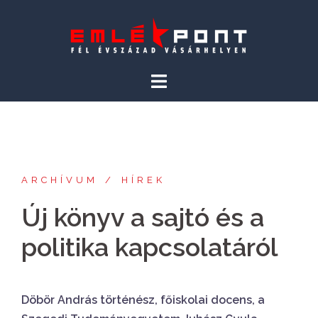
Skip
to
content
ARCHÍVUM
HÍREK
Új könyv a sajtó és a
politika kapcsolatáról
Döbör András történész, főiskolai docens, a