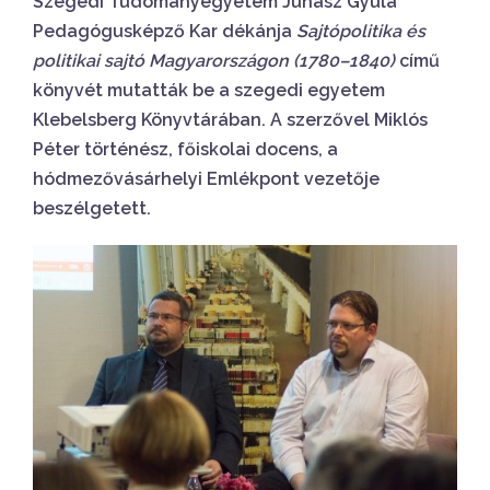
Szegedi Tudományegyetem Juhász Gyula
Pedagógusképző Kar dékánja
Sajtópolitika és
politikai sajtó Magyarországon (1780–1840)
című
könyvét mutatták be a szegedi egyetem
Klebelsberg Könyvtárában. A szerzővel Miklós
Péter történész, főiskolai docens, a
hódmezővásárhelyi Emlékpont vezetője
beszélgetett.