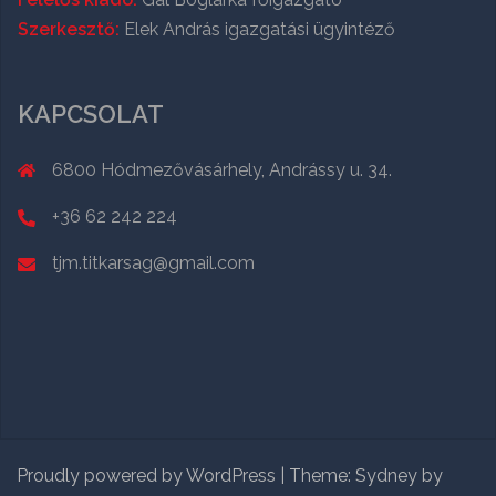
Szerkesztő:
Elek András igazgatási ügyintéző
KAPCSOLAT
6800 Hódmezővásárhely, Andrássy u. 34.
+36 62 242 224
tjm.titkarsag@gmail.com
Proudly powered by WordPress
|
Theme:
Sydney
by