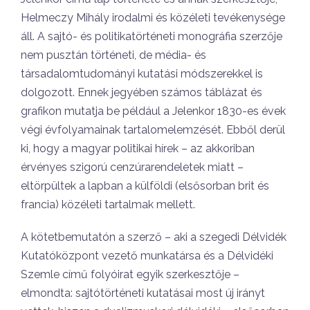
Helmeczy Mihály irodalmi és közéleti tevékenysége
áll. A sajtó- és politikatörténeti monográfia szerzője
nem pusztán történeti, de média- és
társadalomtudományi kutatási módszerekkel is
dolgozott. Ennek jegyében számos táblázat és
grafikon mutatja be például a Jelenkor 1830-es évek
végi évfolyamainak tartalomelemzését. Ebből derül
ki, hogy a magyar politikai hírek – az akkoriban
érvényes szigorú cenzúrarendeletek miatt –
eltörpültek a lapban a külföldi (elsősorban brit és
francia) közéleti tartalmak mellett.
A kötetbemutatón a szerző – aki a szegedi Délvidék
Kutatóközpont vezető munkatársa és a Délvidéki
Szemle című folyóirat egyik szerkesztője –
elmondta: sajtótörténeti kutatásai most új irányt