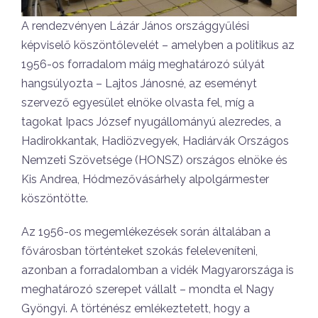
A rendezvényen Lázár János országgyűlési
képviselő köszöntőlevelét – amelyben a politikus az
1956-os forradalom máig meghatározó súlyát
hangsúlyozta – Lajtos Jánosné, az eseményt
szervező egyesület elnöke olvasta fel, míg a
tagokat Ipacs József nyugállományú alezredes, a
Hadirokkantak, Hadiözvegyek, Hadiárvák Országos
Nemzeti Szövetsége (HONSZ) országos elnöke és
Kis Andrea, Hódmezővásárhely alpolgármester
köszöntötte.
Az 1956-os megemlékezések során általában a
fővárosban történteket szokás feleleveníteni,
azonban a forradalomban a vidék Magyarországa is
meghatározó szerepet vállalt – mondta el Nagy
Gyöngyi. A történész emlékeztetett, hogy a