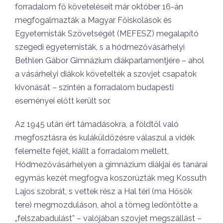
forradalom fő követeléseit már október 16-án
megfogalmazták a Magyar Főiskolások és
Egyetemisták Szövetségét (MEFESZ) megalapító
szegedi egyetemisták, s a hódmezővásárhelyi
Bethlen Gábor Gimnázium diákparlamentjére – ahol
a vásárhelyi diákok követelték a szovjet csapatok
kivonását – szintén a forradalom budapesti
eseményei előtt került sor.
Az 1945 után ért támadásokra, a földtől való
megfosztásra és kuláküldözésre válaszul a vidék
felemelte fejét, kiállt a forradalom mellett,
Hódmezővásárhelyen a gimnázium diákjai és tanárai
egymás kezét megfogva koszorúzták meg Kossuth
Lajos szobrát, s vettek rész a Hal téri (ma Hősök
tere) megmozduláson, ahol a tömeg ledöntötte a
„felszabadulást” – valójában szovjet megszállást –