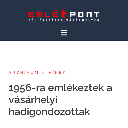
Skip
to
content
ARCHÍVUM
HÍREK
1956-ra emlékeztek a
vásárhelyi
hadigondozottak