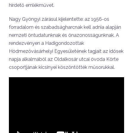
hirdető emlékművet.
Nagy Gyöngyi zárásul kijelentette: az 1956-os
forradalom és szabadságharcnak kell adnia alapján
nemzeti öntudatunknak és önazonosságunknak. A
rendezvényen a Hadigondozottak
Hódmezővásárhelyi Egyesületének tagjait az idősek
napja alkalmából az Oldalkosár utcai óvoda Körte
csoportjának kicsinyei köszöntötték műsorukkal.