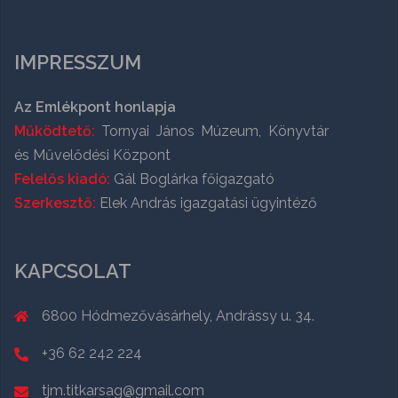
IMPRESSZUM
Az Emlékpont honlapja
Működtető:
Tornyai János Múzeum, Könyvtár
és Művelődési Központ
Felelős kiadó:
Gál Boglárka főigazgató
Szerkesztő:
Elek András igazgatási ügyintéző
KAPCSOLAT
6800 Hódmezővásárhely, Andrássy u. 34.
+36 62 242 224
tjm.titkarsag@gmail.com