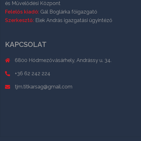
és Művelődési Központ
Felelős kiadó:
Gál Boglárka főigazgató
Szerkesztő:
Elek András igazgatási ügyintéző
KAPCSOLAT
6800 Hódmezővásárhely, Andrássy u. 34.
+36 62 242 224
tjm.titkarsag@gmail.com