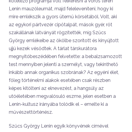
kötelező programja volt felkeresni a Vörös téren
Lenin mauzóleumát, majd feleleveníteni, hogy ki
mire emlékszik a gyors ütemű körsétából. Volt, aki
az egykori pártvezér cipőtalpát, mások gyér, rőt
szakállának látványát rögzítették, míg Szűcs
György emlékeibe az ökölbe szorított és kinyújtott
ujjú kezek vésődtek. A tárlat társkurátora
megnyitóbeszédében felvetette: a bebalzsamozott
test mennyiben jelenti a személyt, vagy tekinthető
inkább annak organikus szobrának? Az egyéni élet,
főleg történelmi alakok esetében csak részben
képes kitölteni az elnevezést, a hangsúly az
utóéletében megvalósuló eszme, jelen esetben a
Lenin-kultusz irányába tolódik el – emelte ki a
művészettörténész.
Szűcs György Lenin egyik könyvének címével