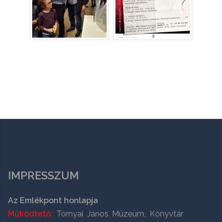
IMPRESSZUM
Az Emlékpont honlapja
Működtető:
Tornyai János Múzeum, Könyvtár