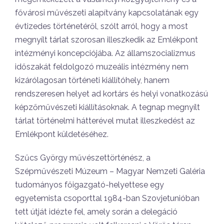
fővárosi művészeti alapítvány kapcsolatának egy
évtizedes történetéről, szólt arról, hogy a most
megnyílt tárlat szorosan illeszkedik az Emlékpont
intézményi koncepciójába. Az államszocializmus
időszakát feldolgozó muzeális intézmény nem
kizárólagosan történeti kiállítóhely, hanem
rendszeresen helyet ad kortárs és helyi vonatkozású
képzőművészeti kiállításoknak. A tegnap megnyílt
tárlat történelmi hátterével mutat illeszkedést az
Emlékpont küldetéséhez.
Szűcs György művészettörténész, a
Szépművészeti Múzeum – Magyar Nemzeti Galéria
tudományos főigazgató-helyettese egy
egyetemista csoporttal 1984-ban Szovjetunióban
tett útját idézte fel, amely során a delegáció