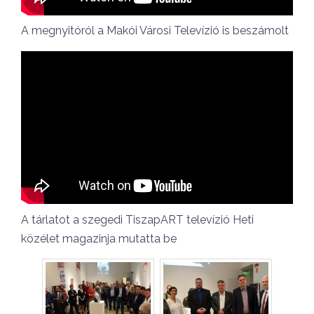
A megnyitóról a Makói Városi Televízió is beszámolt
A tárlatot a szegedi TiszapART televízió Heti
közélet magazinja mutatta be