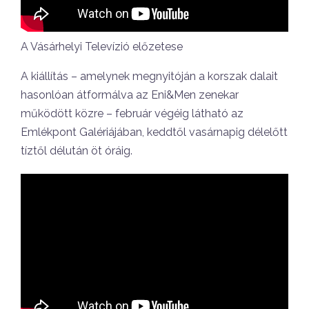
A Vásárhelyi Televízió előzetese
A kiállítás – amelynek megnyitóján a korszak dalait
hasonlóan átformálva az Eni&Men zenekar
működött közre – február végéig látható az
Emlékpont Galériájában, keddtől vasárnapig délelőtt
tíztől délután öt óráig.