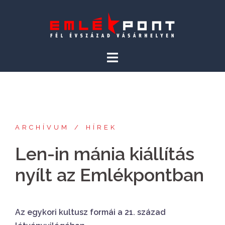
Skip
to
content
ARCHÍVUM
HÍREK
Len-in mánia kiállítás
nyílt az Emlékpontban
Az egykori kultusz formái a 21. század