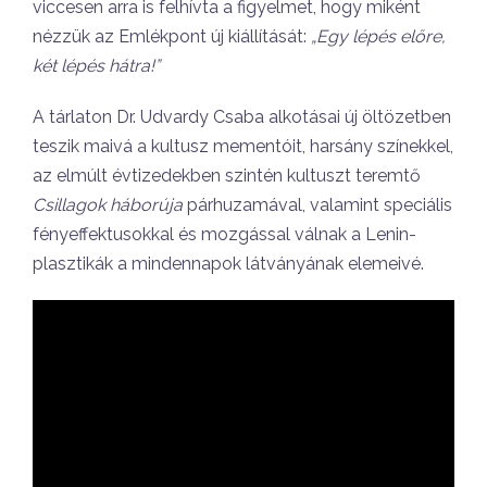
viccesen arra is felhívta a figyelmet, hogy miként
nézzük az Emlékpont új kiállítását:
„Egy lépés előre,
két lépés hátra!”
A tárlaton Dr. Udvardy Csaba alkotásai új öltözetben
teszik maivá a kultusz mementóit, harsány színekkel,
az elmúlt évtizedekben szintén kultuszt teremtő
Csillagok háborúja
párhuzamával, valamint speciális
fényeffektusokkal és mozgással válnak a Lenin-
plasztikák a mindennapok látványának elemeivé.