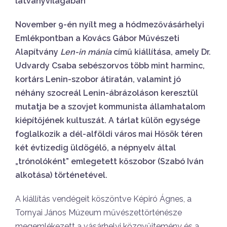
látványvilágában
November 9-én nyílt meg a hódmezővásárhelyi
Emlékpontban a Kovács Gábor Művészeti
Alapítvány
Len-in mánia
című kiállítása, amely Dr.
Udvardy Csaba sebészorvos több mint harminc,
kortárs Lenin-szobor átiratán, valamint jó
néhány szocreál Lenin-ábrázoláson keresztül
mutatja be a szovjet kommunista államhatalom
kiépítőjének kultuszát. A tárlat külön egysége
foglalkozik a dél-alföldi város mai Hősök téren
két évtizedig üldögélő, a népnyelv által
„trónolóként” emlegetett kőszobor (Szabó Iván
alkotása) történetével.
A kiállítás vendégeit köszöntve Képiró Ágnes, a
Tornyai János Múzeum művészettörténésze
megemlékezett a vásárhelyi közgyűjtemény és a