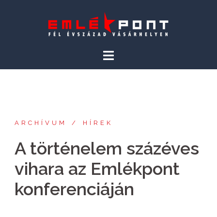
Skip
to
content
ARCHÍVUM
HÍREK
A történelem százéves
vihara az Emlékpont
konferenciáján