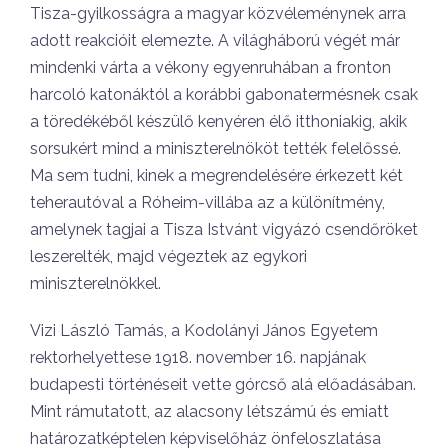
Tisza-gyilkosságra a magyar közvéleménynek arra
adott reakcióit elemezte. A világháború végét már
mindenki várta a vékony egyenruhában a fronton
harcoló katonáktól a korábbi gabonatermésnek csak
a töredékéből készülő kenyéren élő itthoniakig, akik
sorsukért mind a miniszterelnököt tették felelőssé.
Ma sem tudni, kinek a megrendelésére érkezett két
teherautóval a Róheim-villába az a különítmény,
amelynek tagjai a Tisza Istvánt vigyázó csendőröket
leszerelték, majd végeztek az egykori
miniszterelnökkel.
Vizi László Tamás, a Kodolányi János Egyetem
rektorhelyettese 1918. november 16. napjának
budapesti történéseit vette górcső alá előadásában.
Mint rámutatott, az alacsony létszámú és emiatt
határozatképtelen képviselőház önfeloszlatása