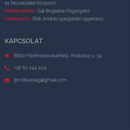
és Művelődési Központ
Felelős kiadó:
Gál Boglárka főigazgató
Szerkesztő:
Elek András igazgatási ügyintéző
KAPCSOLAT
6800 Hódmezővásárhely, Andrássy u. 34.
+36 62 242 224
tjm.titkarsag@gmail.com