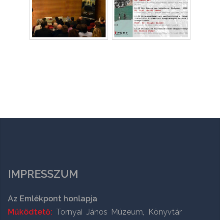
IMPRESSZUM
Az Emlékpont honlapja
Működtető:
Tornyai János Múzeum, Könyvtár