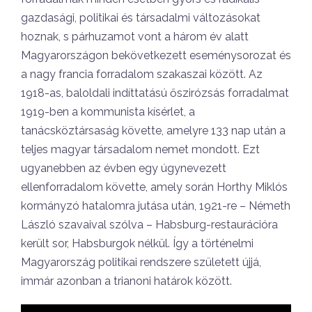
gazdasági, politikai és társadalmi változásokat
hoznak, s párhuzamot vont a három év alatt
Magyarországon bekövetkezett eseménysorozat és
a nagy francia forradalom szakaszai között. Az
1918-as, baloldali indíttatású őszirózsás forradalmat
1919-ben a kommunista kísérlet, a
tanácsköztársaság követte, amelyre 133 nap után a
teljes magyar társadalom nemet mondott. Ezt
ugyanebben az évben egy úgynevezett
ellenforradalom követte, amely során Horthy Miklós
kormányzó hatalomra jutása után, 1921-re – Németh
László szavaival szólva – Habsburg-restaurációra
került sor, Habsburgok nélkül. Így a történelmi
Magyarország politikai rendszere született újjá,
immár azonban a trianoni határok között.