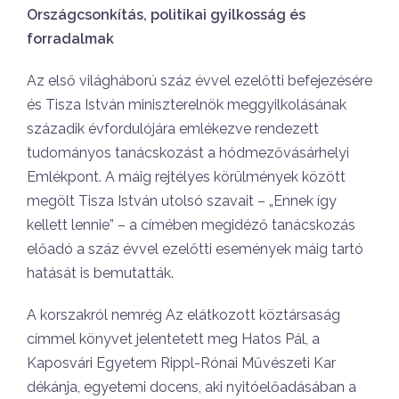
Országcsonkítás, politikai gyilkosság és
forradalmak
Az első világháború száz évvel ezelőtti befejezésére
és Tisza István miniszterelnök meggyilkolásának
századik évfordulójára emlékezve rendezett
tudományos tanácskozást a hódmezővásárhelyi
Emlékpont. A máig rejtélyes körülmények között
megölt Tisza István utolsó szavait – „Ennek így
kellett lennie” – a címében megidéző tanácskozás
előadó a száz évvel ezelőtti események máig tartó
hatását is bemutatták.
A korszakról nemrég Az elátkozott köztársaság
címmel könyvet jelentetett meg Hatos Pál, a
Kaposvári Egyetem Rippl-Rónai Művészeti Kar
dékánja, egyetemi docens, aki nyitóelőadásában a