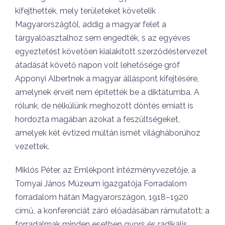
kifejthették, mely területeket követelik
Magyarországtól, addig a magyar felet a
tárgyalóasztalhoz sem engedték, s az egyéves
egyeztetést követően kialakított szerződéstervezet
átadását követő napon volt lehetősége gróf
Apponyi Albertnek a magyar álláspont kifejtésére,
amelynek érveit nem építették be a diktátumba. A
rólunk, de nélkülünk meghozott döntés emiatt is
hordozta magában azokat a feszültségeket,
amelyek két évtized múltán ismét világháborúhoz
vezettek.
Miklós Péter, az Emlékpont intézményvezetője, a
Tornyai János Múzeum igazgatója Forradalom
forradalom hátán Magyarországon, 1918–1920
című, a konferenciát záró előadásában rámutatott: a
forradalmak minden esetben gyors és radikális