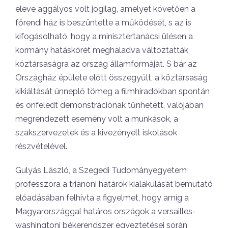
eleve aggályos volt jogilag, amelyet követően a
főrendi ház is beszüntette a működését, s az is
kifogásolható, hogy a minisztertanácsi ülésen a
kormány hatáskörét meghaladva változtatták
köztársaságra az ország államformáját. S bár az
Országház épülete előtt összegyűlt, a köztársaság
kikiáltását ünneplő tömeg a filmhíradókban spontán
és önfeledt demonstrációnak tűnhetett, valójában
megrendezett esemény volt a munkások, a
szakszervezetek és a kivezényelt iskolások
részvételével.
Gulyás László, a Szegedi Tudományegyetem
professzora a trianoni határok kialakulását bemutató
előadásában felhívta a figyelmet, hogy amíg a
Magyarországgal határos országok a versailles-
washingtoni békerendszer egyeztetései során