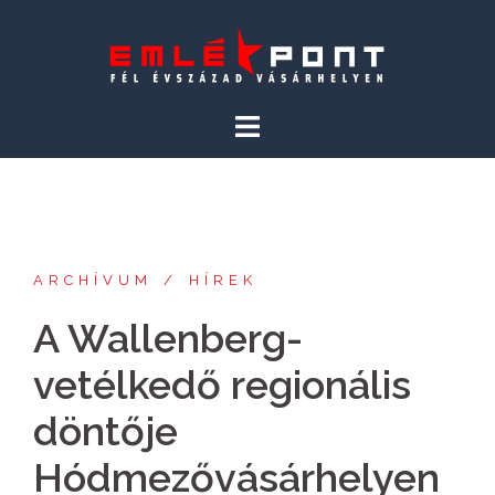
Skip
to
content
ARCHÍVUM
HÍREK
A Wallenberg-
vetélkedő regionális
döntője
Hódmezővásárhelyen