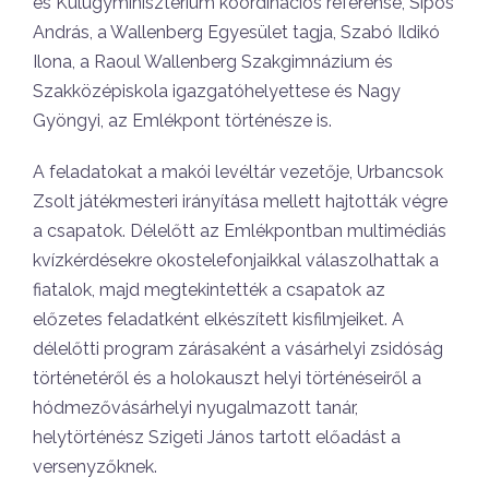
és Külügyminisztérium koordinációs referense, Sipos
András, a Wallenberg Egyesület tagja, Szabó Ildikó
Ilona, a Raoul Wallenberg Szakgimnázium és
Szakközépiskola igazgatóhelyettese és Nagy
Gyöngyi, az Emlékpont történésze is.
A feladatokat a makói levéltár vezetője, Urbancsok
Zsolt játékmesteri irányítása mellett hajtották végre
a csapatok. Délelőtt az Emlékpontban multimédiás
kvízkérdésekre okostelefonjaikkal válaszolhattak a
fiatalok, majd megtekintették a csapatok az
előzetes feladatként elkészített kisfilmjeiket. A
délelőtti program zárásaként a vásárhelyi zsidóság
történetéről és a holokauszt helyi történéseiről a
hódmezővásárhelyi nyugalmazott tanár,
helytörténész Szigeti János tartott előadást a
versenyzőknek.