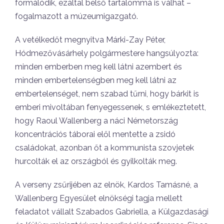
formálódik, ezáltal belső tartalommá is válhat –
fogalmazott a múzeumigazgató.
A vetélkedőt megnyitva Márki-Zay Péter,
Hódmezővásárhely polgármestere hangsúlyozta:
minden emberben meg kell látni azembert és
minden embertelenségben meg kell látni az
embertelenséget, nem szabad tűrni, hogy bárkit is
emberi mivoltában fenyegessenek, s emlékeztetett,
hogy Raoul Wallenberg a náci Németország
koncentrációs táborai elől mentette a zsidó
családokat, azonban őt a kommunista szovjetek
hurcolták el az országból és gyilkolták meg.
A verseny zsűrijében az elnök, Kardos Tamásné, a
Wallenberg Egyesület elnökségi tagja mellett
feladatot vállalt Szabados Gabriella, a Külgazdasági