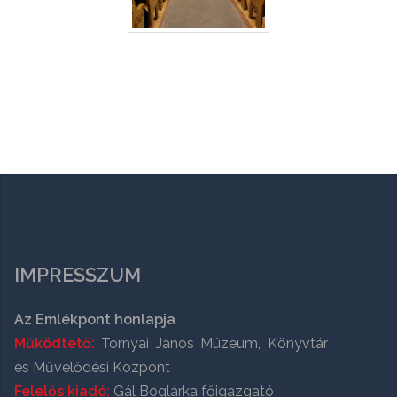
IMPRESSZUM
Az Emlékpont honlapja
Működtető:
Tornyai János Múzeum, Könyvtár
és Művelődési Központ
Felelős kiadó:
Gál Boglárka főigazgató