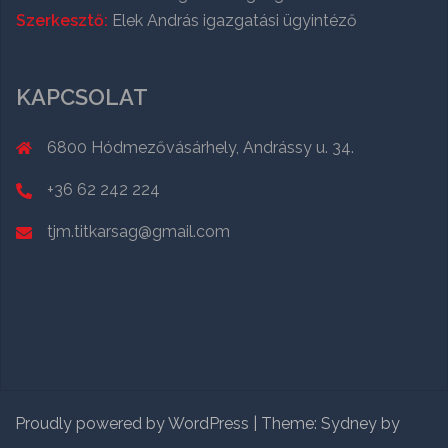
Szerkesztő:
Elek András igazgatási ügyintéző
KAPCSOLAT
6800 Hódmezővásárhely, Andrássy u. 34.
+36 62 242 224
tjm.titkarsag@gmail.com
Proudly powered by WordPress
|
Theme:
Sydney
by