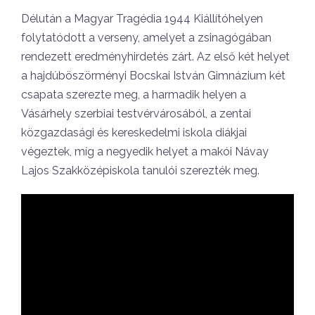
Délután a Magyar Tragédia 1944 Kiállítóhelyen
folytatódott a verseny, amelyet a zsinagógában
rendezett eredményhirdetés zárt. Az első két helyet
a hajdúböszörményi Bocskai István Gimnázium két
csapata szerezte meg, a harmadik helyen a
Vásárhely szerbiai testvérvárosából, a zentai
közgazdasági és kereskedelmi iskola diákjai
végeztek, míg a negyedik helyet a makói Návay
Lajos Szakközépiskola tanulói szerezték meg.