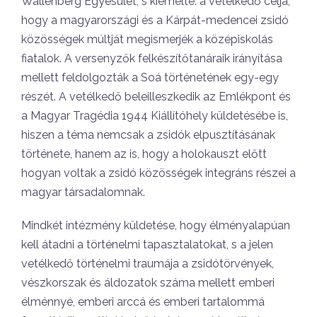
Wallenberg Egyesület, s kiemelte: a vetélkedő célja,
hogy a magyarországi és a Kárpát-medencei zsidó
közösségek múltját megismerjék a középiskolás
fiatalok. A versenyzők felkészítőtanáraik irányítása
mellett feldolgozták a Soá történetének egy-egy
részét. A vetélkedő beleilleszkedik az Emlékpont és
a Magyar Tragédia 1944 Kiállítóhely küldetésébe is,
hiszen a téma nemcsak a zsidók elpusztításának
története, hanem az is, hogy a holokauszt előtt
hogyan voltak a zsidó közösségek integráns részei a
magyar társadalomnak.
Mindkét intézmény küldetése, hogy élményalapúan
kell átadni a történelmi tapasztalatokat, s a jelen
vetélkedő történelmi traumája a zsidótörvények,
vészkorszak és áldozatok száma mellett emberi
élménnyé, emberi arccá és emberi tartalommá