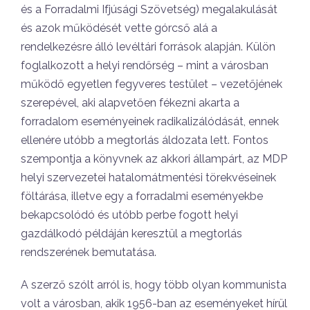
és a Forradalmi Ifjúsági Szövetség) megalakulását
és azok működését vette górcső alá a
rendelkezésre álló levéltári források alapján. Külön
foglalkozott a helyi rendőrség – mint a városban
működő egyetlen fegyveres testület – vezetőjének
szerepével, aki alapvetően fékezni akarta a
forradalom eseményeinek radikalizálódását, ennek
ellenére utóbb a megtorlás áldozata lett. Fontos
szempontja a könyvnek az akkori állampárt, az MDP
helyi szervezetei hatalomátmentési törekvéseinek
föltárása, illetve egy a forradalmi eseményekbe
bekapcsolódó és utóbb perbe fogott helyi
gazdálkodó példáján keresztül a megtorlás
rendszerének bemutatása.
A szerző szólt arról is, hogy több olyan kommunista
volt a városban, akik 1956-ban az eseményeket hírül