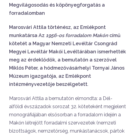
Megvilágosodás és köpönyegforgatás a
forradalomban
Marosvári Attila történész, az Emlékpont
munkatársa Az
1956-os forradalom Makón
című
kötetét a Magyar Nemzeti Levéltár Csongrád
Megyei Levéltár Makói Levéltárában ismerhették
meg az érdeklődők, a bemutatón a szerzővel
Miklós Péter, a hódmezővásárhelyi Tornyai János
Múzeum igazgatója, az Emlékpont
intézményvezetője beszélgetett
.
Marosvári Attila a bemutatón elmondta: a Dél-
alföldi évszázadok sorozat 32. köteteként megjelent
monográfiájában elsősorban a forradalom idején a
Makón létrejött forradalmi szervezetek (nemzeti
bizottságok, nemzetőrség, munkástanácsok, pártok