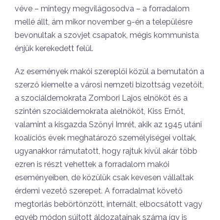
véve – mintegy megvilágosodva – a forradalom
mellé állt, ám mikor november 9-én a településre
bevonultak a szovjet csapatok, mégis kommunista
énjük kerekedett felül.
Az események makói szereplői közül a bemutatón a
szerző kiemelte a városi nemzeti bizottság vezetőit,
a szociáldemokrata Zombori Lajos elnököt és a
szintén szociáldemokrata alelnököt, Kiss Ernőt,
valamint a kisgazda Szőnyi Imrét, akik az 1945 utáni
koalíciós évek meghatározó személyiségei voltak,
ugyanakkor rámutatott, hogy rajtuk kívül akár több
ezren is részt vehettek a forradalom makói
eseményeiben, de közülük csak kevesen vállaltak
érdemi vezető szerepet. A forradalmat követő
megtorlás bebörtönzött, internált, elbocsátott vagy
egyéb módon sújtott áldozatainak száma így is