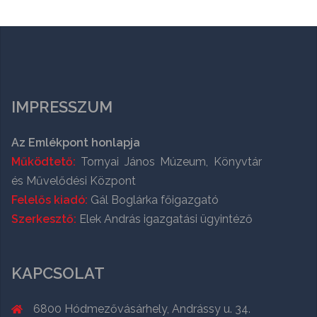
IMPRESSZUM
Az Emlékpont honlapja
Működtető:
Tornyai János Múzeum, Könyvtár
és Művelődési Központ
Felelős kiadó:
Gál Boglárka főigazgató
Szerkesztő:
Elek András igazgatási ügyintéző
KAPCSOLAT
6800 Hódmezővásárhely, Andrássy u. 34.