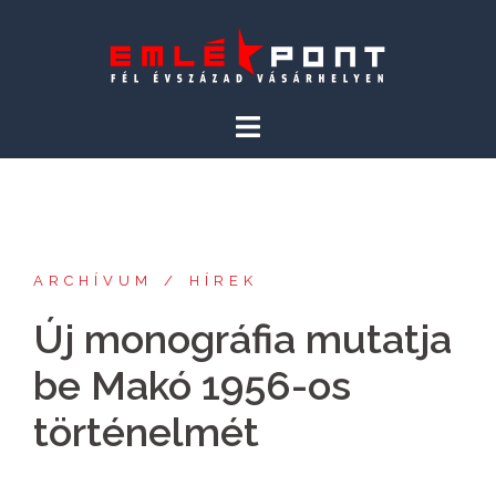
Skip
to
content
ARCHÍVUM
HÍREK
Új monográfia mutatja
be Makó 1956-os
történelmét