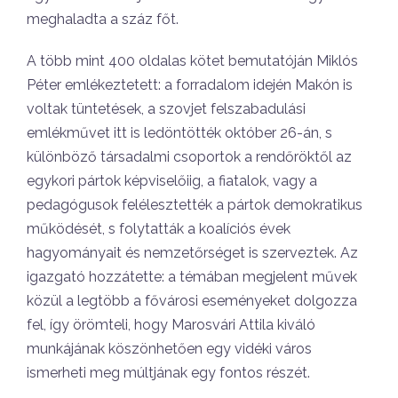
meghaladta a száz főt.
A több mint 400 oldalas kötet bemutatóján Miklós
Péter emlékeztetett: a forradalom idején Makón is
voltak tüntetések, a szovjet felszabadulási
emlékművet itt is ledöntötték október 26-án, s
különböző társadalmi csoportok a rendőröktől az
egykori pártok képviselőiig, a fiatalok, vagy a
pedagógusok felélesztették a pártok demokratikus
működését, s folytatták a koalíciós évek
hagyományait és nemzetőrséget is szerveztek. Az
igazgató hozzátette: a témában megjelent művek
közül a legtöbb a fővárosi eseményeket dolgozza
fel, így örömteli, hogy Marosvári Attila kiváló
munkájának köszönhetően egy vidéki város
ismerheti meg múltjának egy fontos részét.