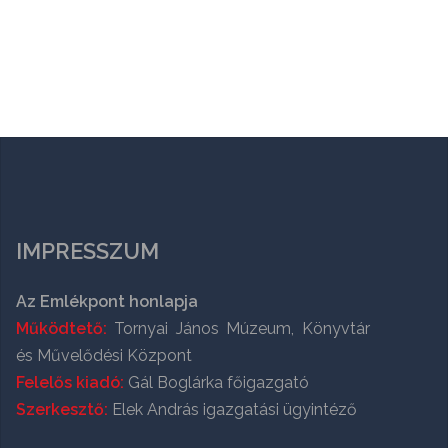
IMPRESSZUM
Az Emlékpont honlapja
Működtető:
Tornyai János Múzeum, Könyvtár
és Művelődési Központ
Felelős kiadó:
Gál Boglárka főigazgató
Szerkesztő:
Elek András igazgatási ügyintéző