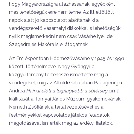
hogy Magyarországra utazhassanak, egyébként
más lehetőségük erre nem lenne. Az itt eltöltött
napok alatt jó kapcsolatot alakítanak ki a
vendégszerető vásárhelyi diákokkal, s lehetőségük
nyílik megismerkedni nem csak Vásárhellyel, de
Szegedre és Makóra is ellátogatnak.
Az Emlékpontban Hódmezővásárhely 1945 és 1990
közötti történelmével Nagy Gyöngyi, a
közgyűjtemény történésze ismertette meg a
vendégeket, míg az Alföldi Galériában Papageorgiu
Andrea
Hajnal előtt a legnagyobb a sötétség
című
kiállítását a Tornyai János Múzeum gyakornokának,
Németh Zsófiának a tárlatvezetésével és a
festményekkel kapcsolatos játékos feladatok
megoldásával ismerték meg az erdélyi fiatalok.