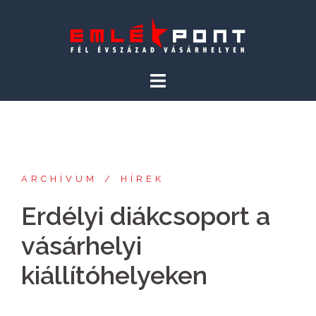
Skip
to
content
ARCHÍVUM
HÍREK
Erdélyi diákcsoport a
vásárhelyi
kiállítóhelyeken