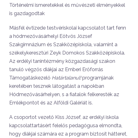
Történelmi ismeretekkel és művészeti élményekkel
is gazdagodtak
Másfél évtizede testvériskolai kapcsolatot tart fenn
a hódmezővásárhelyi Eötvös József
Szakgimnázium és Szakközépiskola, valamint a
székelykeresztúri Zeyk Domokos Szakközépiskola.
Az erdélyi tanintézmény közgazdasági szakon
tanuló végzős diákjai az Emberi Erőforrás
Támogatáskezelő
Határtalanul!
programjának
keretében tesznek látogatást a napokban
Hódmezővásárhelyen, s a fiatalok felkeresték az
Emlékpontot és az Alföldi Galériát is.
A csoportot vezető Kiss József, az erdélyi iskola
kapcsolattartásért felelős pedagógusa elmondta,
hogy diákjai számára ez a program biztosít hátteret,