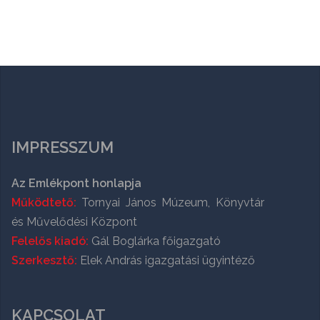
IMPRESSZUM
Az Emlékpont honlapja
Működtető:
Tornyai János Múzeum, Könyvtár
és Művelődési Központ
Felelős kiadó:
Gál Boglárka főigazgató
Szerkesztő:
Elek András igazgatási ügyintéző
KAPCSOLAT