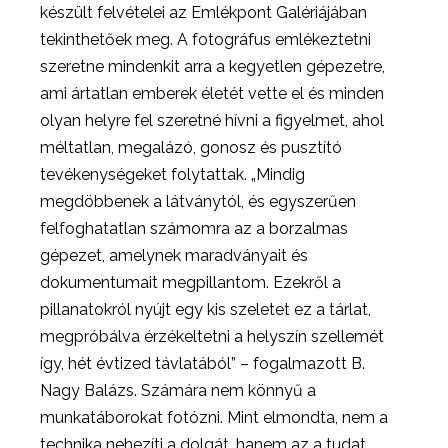
készült felvételei az Emlékpont Galériájában
tekinthetőek meg. A fotográfus emlékeztetni
szeretne mindenkit arra a kegyetlen gépezetre,
ami ártatlan emberek életét vette el és minden
olyan helyre fel szeretné hívni a figyelmet, ahol
méltatlan, megalázó, gonosz és pusztító
tevékenységeket folytattak. „Mindig
megdöbbenek a látványtól, és egyszerűen
felfoghatatlan számomra az a borzalmas
gépezet, amelynek maradványait és
dokumentumait megpillantom. Ezekről a
pillanatokról nyújt egy kis szeletet ez a tárlat,
megpróbálva érzékeltetni a helyszín szellemét
így, hét évtized távlatából” – fogalmazott B.
Nagy Balázs. Számára nem könnyű a
munkatáborokat fotózni. Mint elmondta, nem a
technika nehezíti a dolgát, hanem az a tudat,