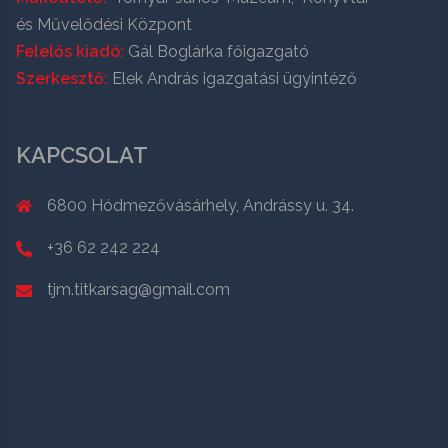
és Művelődési Központ
Felelős kiadó:
Gál Boglárka főigazgató
Szerkesztő:
Elek András igazgatási ügyintéző
KAPCSOLAT
6800 Hódmezővásárhely, Andrássy u. 34.
+36 62 242 224
tjm.titkarsag@gmail.com