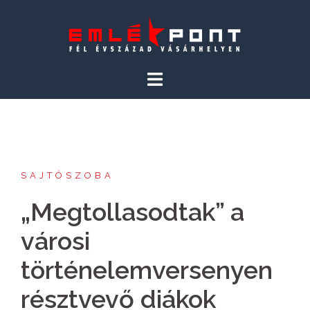
Skip
to
content
SAJTÓSZOBA
„Megtollasodtak” a
városi
történelemversenyen
résztvevő diákok