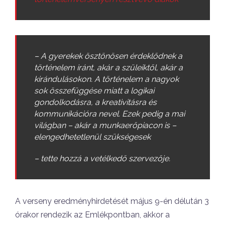
– A gyerekek ösztönösen érdeklődnek a
történelem iránt, akár a szüleiktől, akár a
kirándulásokon. A történelem a nagyok
sok összefüggése miatt a logikai
gondolkodásra, a kreativitásra és
kommunikációra nevel. Ezek pedig a mai
világban – akár a munkaerőpiacon is –
elengedhetetlenül szükségesek
– tette hozzá a vetélkedő szervezője.
A verseny eredményhirdetését május 9-én délután 3
órakor rendezik az Emlékpontban, akkor a