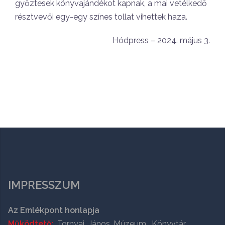
győztesek könyvajándékot kapnak, a mai vetélkedő
résztvevői egy-egy színes tollat vihettek haza.
Hódpress – 2024. május 3.
IMPRESSZUM
Az Emlékpont honlapja
Működtető:
Tornyai János Múzeum, Könyvtár