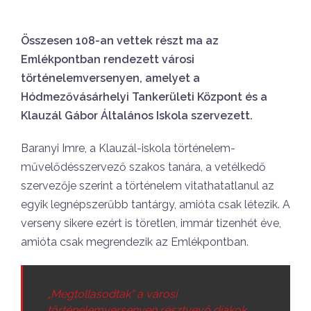
Összesen 108-an vettek részt ma az
Emlékpontban rendezett városi
történelemversenyen, amelyet
a
Hódmezővásárhelyi Tankerületi Központ és a
Klauzál Gábor Általános Iskola szervezett
.
Baranyi Imre, a Klauzál-iskola történelem-
művelődésszervező szakos tanára, a vetélkedő
szervezője szerint a történelem vitathatatlanul az
egyik legnépszerűbb tantárgy, amióta csak létezik. A
verseny sikere ezért is töretlen, immár tizenhét éve,
amióta csak megrendezik az Emlékpontban.
„Megtollasodtak” a városi
történelemversenyen résztvevő diákok