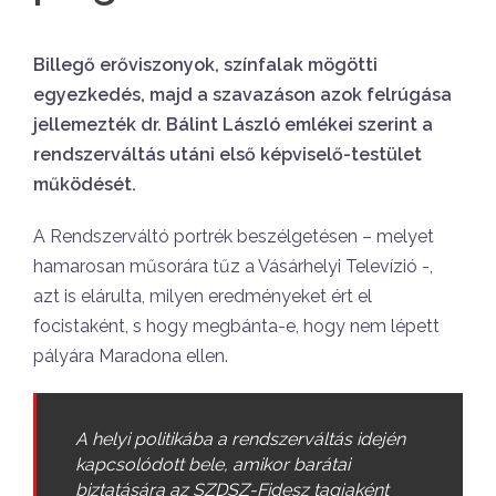
Billegő erőviszonyok, színfalak mögötti
egyezkedés, majd a szavazáson azok felrúgása
jellemezték dr. Bálint László emlékei szerint a
rendszerváltás utáni első képviselő-testület
működését.
A Rendszerváltó portrék beszélgetésen – melyet
hamarosan műsorára tűz a Vásárhelyi Televízió -,
azt is elárulta, milyen eredményeket ért el
focistaként, s hogy megbánta-e, hogy nem lépett
pályára Maradona ellen.
A helyi politikába a rendszerváltás idején
kapcsolódott bele, amikor barátai
biztatására az SZDSZ-Fidesz tagjaként