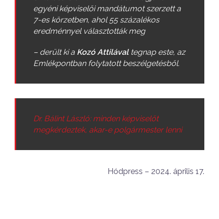
egyéni képviselői mandátumot szerzett a
7-es körzetben, ahol 55 százalékos
eredménnyel választották meg
– derült ki a
Kozó Attilával
tegnap este, az
Emlékpontban folytatott beszélgetésből.
Dr. Bálint László: minden képviselőt
megkérdeztek, akar-e polgármester lenni
Hódpress – 2024. április 17.