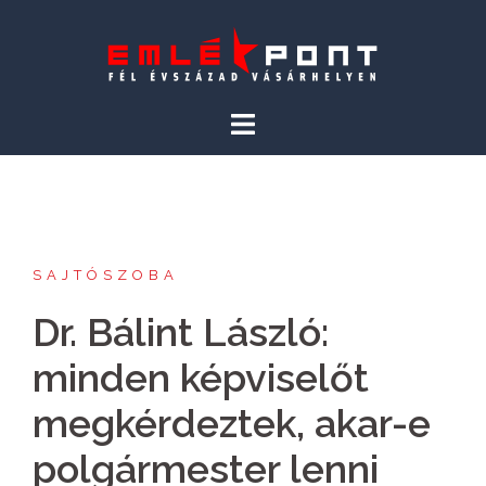
Skip
to
content
SAJTÓSZOBA
Dr. Bálint László:
minden képviselőt
megkérdeztek, akar-e
polgármester lenni