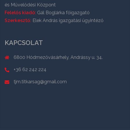
és Művelődési Központ
Felelős kiadó:
Gál Boglárka főigazgató
Szerkesztő:
Elek András igazgatási ügyintéző
KAPCSOLAT
6800 Hódmezővásárhely, Andrássy u. 34.
+36 62 242 224
tjm.titkarsag@gmail.com