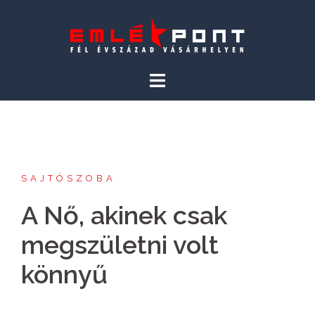
Skip
to
content
SAJTÓSZOBA
A Nő, akinek csak
megszületni volt
könnyű