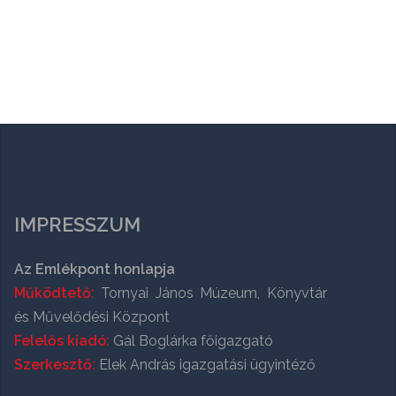
IMPRESSZUM
Az Emlékpont honlapja
Működtető:
Tornyai János Múzeum, Könyvtár
és Művelődési Központ
Felelős kiadó:
Gál Boglárka főigazgató
Szerkesztő:
Elek András igazgatási ügyintéző