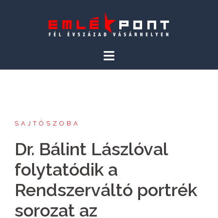
Skip
to
content
SAJTÓSZOBA
Dr. Bálint Lászlóval
folytatódik a
Rendszerváltó portrék
sorozat az