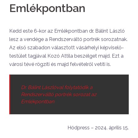
Emlékpontban
Kedd este 6-kor az Emlékpontban dr. Bálint László
lesz a vendége a Rendszerváltó portrék sorozatnak.
Az első szabadon választott vásárhelyi képviselő-
testület tagjával Kozó Attila beszélget majd. Ezt a
városi tévé rögzíti és majd felvételről vetíti is.
Dr. Bálint Lászlóval folytatódik a
Rendszerváltó portrék sorozat az
Emlékpontban
Hódpress – 2024. április 15.