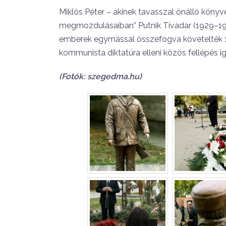
Miklós Péter – akinek tavasszal önálló köny
megmozdulásaiban” Putnik Tivadar (1929–19
emberek egymással összefogva követelték 1
kommunista diktatúra elleni közös fellépés i
(Fotók: szegedma.hu)