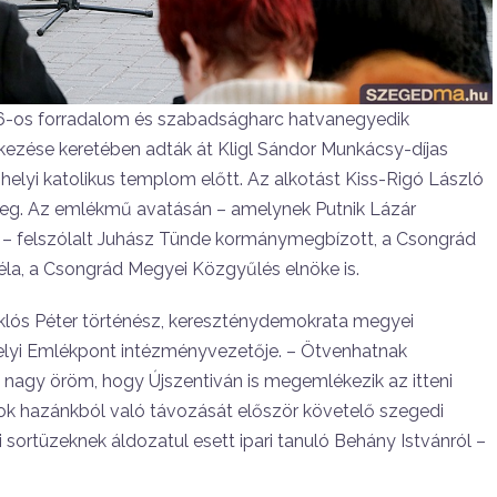
-os forradalom és szabadságharc hatvanegyedik
ezése keretében adták át Kligl Sándor Munkácsy-díjas
yi katolikus templom előtt. Az alkotást Kiss-Rigó László
g. Az emlékmű avatásán – amelynek Putnik Lázár
a – felszólalt Juhász Tünde kormánymegbízott, a Csongrád
la, a Csongrád Megyei Közgyűlés elnöke is.
lós Péter történész, kereszténydemokrata megyei
lyi Emlékpont intézményvezetője. – Ötvenhatnak
 s nagy öröm, hogy Újszentiván is megemlékezik az itteni
ok hazánkból való távozását először követelő szegedi
 sortüzeknek áldozatul esett ipari tanuló Behány Istvánról –