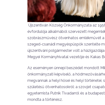
Újszentiván Község Önkormányzata az 1956
évfordulója alkalmából szervezett megemlék
szobrászművész ötvenhatos emlékművét a hel
szeged-csanádi megyéspüspök szentelte me
újszentiváni polgármester volt a házigazdáj
Megyei Kormányhivatal vezetője és Kakas Bé
Az eseményen ünnepi beszédet mondott Mik
önkormányzati képviselő, a hódmezővásárhe
megvannak a helyi hősei és helyi történetei,
születésű ötvenhatosokról: a szovjet csapat
egyetemista Putnik Tivadarról és a budapesti
mondta a történész.