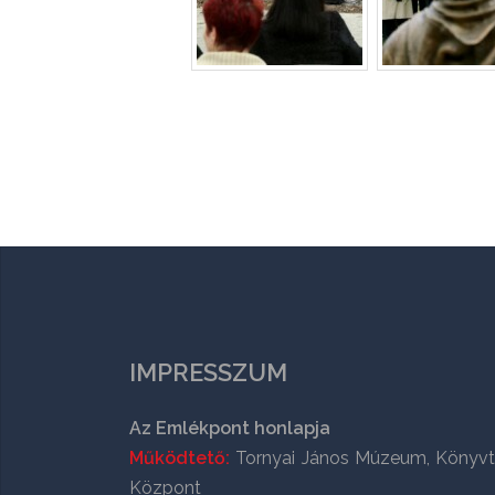
IMPRESSZUM
Az Emlékpont honlapja
Működtető:
Tornyai János Múzeum, Könyvt
Központ