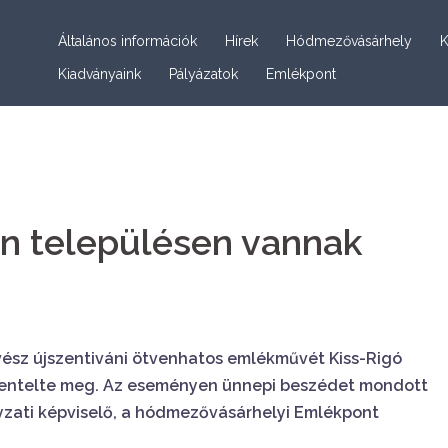
Általános információk
Hírek
Hódmezővásárhely
K
Kiadványaink
Pályázatok
Emlékpont
n településen vannak
ész újszentiváni ötvenhatos emlékművét Kiss-Rigó
entelte meg. Az eseményen ünnepi beszédet mondott
yzati képviselő, a hódmezővásárhelyi Emlékpont