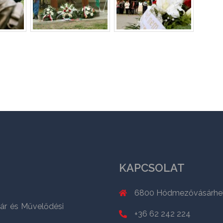
KAPCSOLAT
6800 Hódmezővásárhely,
ár és Művelődési
+36 62 242 224