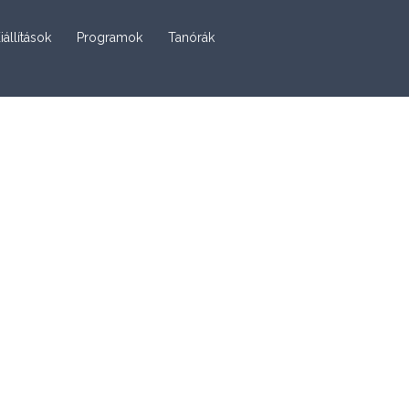
iállítások
Programok
Tanórák