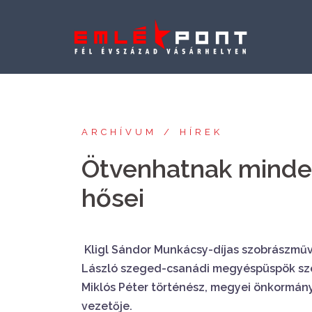
Skip
to
content
ARCHÍVUM
HÍREK
Ötvenhatnak minde
hősei
Kligl Sándor Munkácsy-díjas szobrászműv
László szeged-csanádi megyéspüspök sz
Miklós Péter történész, megyei önkormán
vezetője.