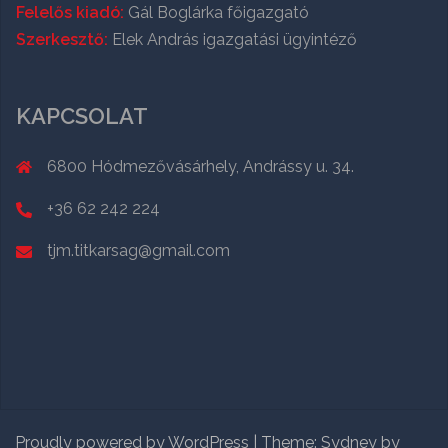
Felelős kiadó:
Gál Boglárka főigazgató
Szerkesztő:
Elek András igazgatási ügyintéző
KAPCSOLAT
6800 Hódmezővásárhely, Andrássy u. 34.
+36 62 242 224
tjm.titkarsag@gmail.com
Proudly powered by WordPress
|
Theme:
Sydney
by