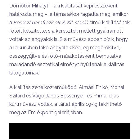
Dömötör Mihályt – aki kiállítását képi esszéként
határozta meg –, a téma akkor ragadta meg, amikor
a
Kereszt parafrázisok. A XII. stáció
című kiállításának
fotóit készítette, s a keresztek mellett gyakran ott
voltak az angyalok is. S a művész abban bízik, hogy
a lelkünkben lakó angyalok képileg megörökítve,
összegyűjtve és fotó-műalkotásként bemutatva
maradandó esztétikai élményt nyújtanak a kiállítás
látogatóinak.
A kiállítás zene közreműködői Almási Enikő, Mohai
Szilárd és Vágó János Bessenyei- és Príma-díjas
kürtművész voltak, a tárlat április 19-ig tekinthető
meg az Emlékpont galériájában.