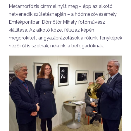
Metamorfózis címmel nyílt meg – épp az alkotó
hetvenedik születésnapján – a hódmezővásárhelyi
Emlékpontban Dömötör Mihály fotóművész
kiállítása. Az alkotó közel félszáz képén
megörökített angyalábrázolások a rólunk, fényképek
nézőiről is szólnak, nekünk, a befogadóknak.