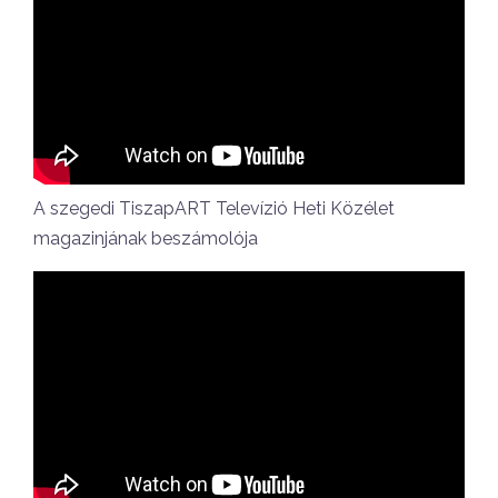
A szegedi TiszapART Televízió Heti Közélet
magazinjának beszámolója