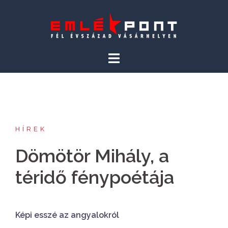
Skip
to
content
HÍREK
Dömötör Mihály, a
téridő fénypoétája
Képi esszé az angyalokról