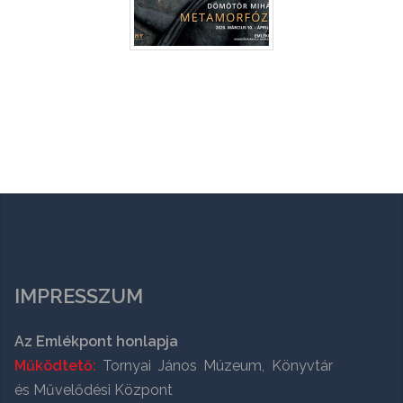
IMPRESSZUM
Az Emlékpont honlapja
Működtető:
Tornyai János Múzeum, Könyvtár
és Művelődési Központ