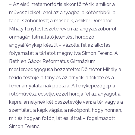
– Az első metamorfózis akkor történik, amikor a
művész lelket lehel az anyagba: a kőtömbből, a
fából szobor lesz; a második, amikor Dömötör
Mihály fényfestészete révén az angyalszoborról
önmagán túlmutató jelentést hordozó
angyalfénykép készül – vázolta fel az alkotás
folyamatát a tárlatot megnyitva Simon Ferenc. A
Bethlen Gábor Református Gimnázium
mesterpedagógusa hozzátette: Dömötör Mihály a
téridő festője, a fény és az árnyék, a fekete és a
fehér árnyalatainak poétája. A fényképezőgép a
fotóművész ecsetje, ezzel hordja fel az anyagot a
képre, amelynek két összetevője van: a tér, vagyis a
szemlélet, a képkivágás, a nézőpont, hogy honnan,
mit és hogyan fotóz, lát és láttat – fogalmazott
Simon Ferenc.