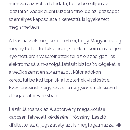
nemcsak az volt a feladata, hogy beleálljon az
igaztalan vádak elleni küzdelembe, de az igazságot
személyes kapcsolatain keresztül is igyekezett
megismertetni.
A franciáknak meg kellett érteni, hogy Magyarország
megnyitotta előttük piacait, s a Horn-kormány idején
nyomott áron vásárolhatták fel az ország gáz- és
elektromosáram-szolgáltatását biztosító cégeket, s
a velük szemben alkalmazott különadókon
keresztül be kell lépniük a közterhek viselésébe.
Ezen érveknek nagy részét a nagykövetnek sikerült
elfogadtatni Párizsban.
Lázár Jánosnak az Alaptörvény megalkotása
kapcsán felvetett kérdésére Trócsányi László
kifejtette: az új jogszabály azt is megfogalmazza, kik