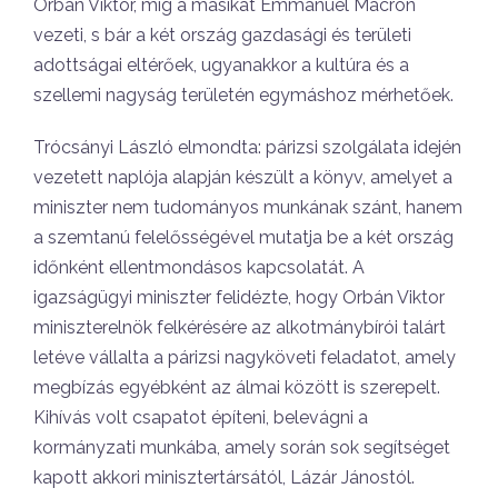
Orbán Viktor, míg a másikat Emmanuel Macron
vezeti, s bár a két ország gazdasági és területi
adottságai eltérőek, ugyanakkor a kultúra és a
szellemi nagyság területén egymáshoz mérhetőek.
Trócsányi László elmondta: párizsi szolgálata idején
vezetett naplója alapján készült a könyv, amelyet a
miniszter nem tudományos munkának szánt, hanem
a szemtanú felelősségével mutatja be a két ország
időnként ellentmondásos kapcsolatát. A
igazságügyi miniszter felidézte, hogy Orbán Viktor
miniszterelnök felkérésére az alkotmánybírói talárt
letéve vállalta a párizsi nagyköveti feladatot, amely
megbízás egyébként az álmai között is szerepelt.
Kihívás volt csapatot építeni, belevágni a
kormányzati munkába, amely során sok segítséget
kapott akkori minisztertársától, Lázár Jánostól.