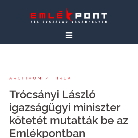
Skip
to
content
ARCHÍVUM
HÍREK
Trócsányi László
igazságügyi miniszter
kötetét mutatták be az
Emlékpontban