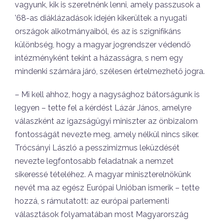
vagyunk, kik is szeretnénk lenni, amely passzusok a
’68-as diáklázadások idején kikerültek a nyugati
országok alkotmányaiból, és az is szignifikáns
különbség, hogy a magyar jogrendszer védendő
intézményként tekint a házasságra, s nem egy
mindenki számára járó, szélesen értelmezhető jogra.
– Mi kell ahhoz, hogy a nagysághoz bátorságunk is
legyen – tette fel a kérdést Lázár János, amelyre
válaszként az igazságügyi miniszter az önbizalom
fontosságát nevezte meg, amely nélkül nincs siker.
Trócsányi László a pesszimizmus leküzdését
nevezte legfontosabb feladatnak a nemzet
sikeressé tételéhez. A magyar miniszterelnökünk
nevét ma az egész Európai Unióban ismerik – tette
hozzá, s rámutatott: az európai parlementi
választások folyamatában most Magyarország