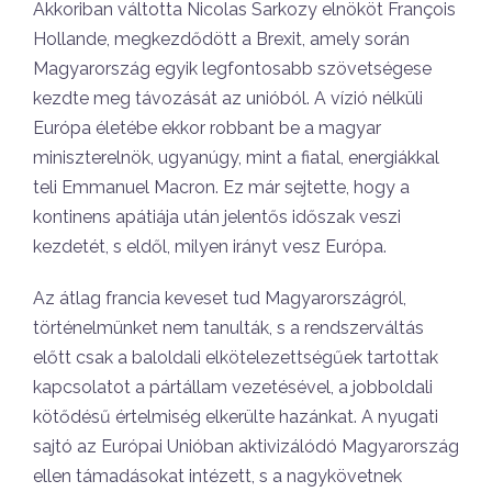
Akkoriban váltotta Nicolas Sarkozy elnököt François
Hollande, megkezdődött a Brexit, amely során
Magyarország egyik legfontosabb szövetségese
kezdte meg távozását az unióból. A vízió nélküli
Európa életébe ekkor robbant be a magyar
miniszterelnök, ugyanúgy, mint a fiatal, energiákkal
teli Emmanuel Macron. Ez már sejtette, hogy a
kontinens apátiája után jelentős időszak veszi
kezdetét, s eldől, milyen irányt vesz Európa.
Az átlag francia keveset tud Magyarországról,
történelmünket nem tanulták, s a rendszerváltás
előtt csak a baloldali elkötelezettségűek tartottak
kapcsolatot a pártállam vezetésével, a jobboldali
kötődésű értelmiség elkerülte hazánkat. A nyugati
sajtó az Európai Unióban aktivizálódó Magyarország
ellen támadásokat intézett, s a nagykövetnek