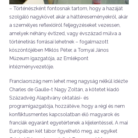
– Történészként fontosnak tartom, hogy a hazáját
szolgáló nagykövet akár a háttéreseményekről, akár
a személyes reflexióiról feljegyzéseket vezessen,
amelyek néhány évtized, vagy évszázad múlva a
történetírás forrásai lehetnek – fogalmazott
köszöntőjében Miklós Péter, a Tornyai János
Múzeum igazgatója, az Emlékpont
intézményvezetője.
Franciaország nem lehet meg nagyság nélkül idézte
Charles de Gaulle-t Nagy Zoltán, a kötetet kiadó
Századvég Alapítvány oktatási- és
programigazgatója, hozzátéve, hogy a régi és nem
konfliktusmentes kapcsolatban élő magyarok és
franciák egyaránt egyetértenek a kijelentéssel. A mai
Európában két tábor figyelhető meg, az egyiket