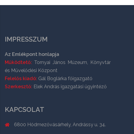
IMPRESSZUM
Az Emlékpont honlapja
Működtető:
Tornyai János Múzeum, Könyvtár
és Művelődési Központ
Felelős kiadó:
Gál Boglárka főigazgató
Szerkesztő:
Elek András igazgatási ügyintéző
KAPCSOLAT
6800 Hódmezővásárhely, Andrássy u. 34.