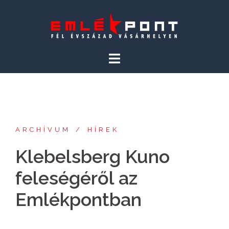
Skip
to
content
ARCHÍVUM
HÍREK
Klebelsberg Kuno
feleségéről az
Emlékpontban