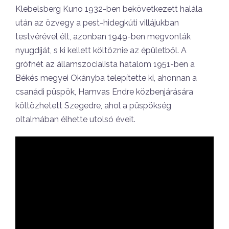
Klebelsberg Kuno 1932-ben bekövetkezett halála
után az özvegy a pest-hidegkúti villájukban
testvérével élt, azonban 1949-ben megvonták
nyugdíját, s ki kellett költöznie az épületből. A
grófnét az államszocialista hatalom 1951-ben a
Békés megyei Okányba telepítette ki, ahonnan a
csanádi püspök, Hamvas Endre közbenjárására
költözhetett Szegedre, ahol a püspökség
oltalmában élhette utolsó éveit.