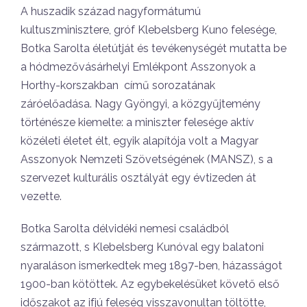
A huszadik század nagyformátumú
kultuszminisztere, gróf Klebelsberg Kuno felesége,
Botka Sarolta életútját és tevékenységét mutatta be
a hódmezővásárhelyi Emlékpont Asszonyok a
Horthy-korszakban című sorozatának
záróelőadása. Nagy Gyöngyi, a közgyűjtemény
történésze kiemelte: a miniszter felesége aktív
közéleti életet élt, egyik alapítója volt a Magyar
Asszonyok Nemzeti Szövetségének (MANSZ), s a
szervezet kulturális osztályát egy évtizeden át
vezette.
Botka Sarolta délvidéki nemesi családból
származott, s Klebelsberg Kunóval egy balatoni
nyaraláson ismerkedtek meg 1897-ben, házasságot
1900-ban kötöttek. Az egybekelésüket követő első
időszakot az ifjú feleség visszavonultan töltötte,