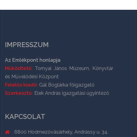
IMPRESSZUM
Az Emlékpont honlapja
Működtető:
Tornyai János Múzeum, Könyvtár
és Művelődési Központ
Felelős kiadó:
Gál Boglárka főigazgató
Szerkesztő:
Elek András igazgatási ügyintéző
KAPCSOLAT
6800 Hódmezővásárhely, Andrássy u. 34.