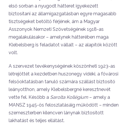
első sorban a nyugodt hátteret igyekezett
biztosítani az államigazgatásban egyre magasabb
tisztségeket betöltő férjének, ám a Magyar
Asszonyok Nemzeti Szövetségének 1918-as
megalakulásakor – amelynek hátterében maga
Klebelsberg is feladatot vállalt – az alapítók között
volt.
A szervezet tevékenységének köszönheti 1923-as
létrejöttét a kezdetben huszonegy vidéki, a fővárosi
felsőoktatásban tanuló számára szállást biztosító
leányotthon, amely Klebelsbergné keresztnevét
vette fel. Később a
Sarolta Kollégium
– amely a
MANSZ 1945-ös feloszlatásáig működött – minden
szemeszterben kilencven lánynak biztosított
lakhatást és teljes ellátást.