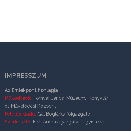
IMPRESSZUM
Az Emlékpont honlapja
Működtető:
Tornyai János Múzeum, Könyvtár
és Művelődési Központ
Felelős kiadó:
Gál Boglárka főigazgató
Szerkesztő:
Elek András igazgatási ügyintéző