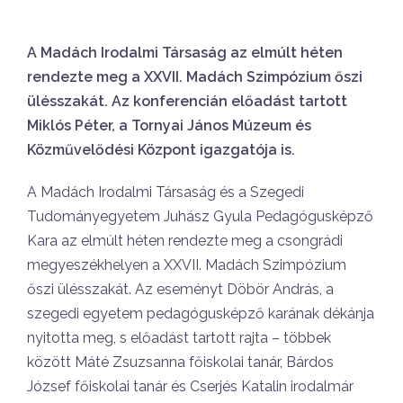
A Madách Irodalmi Társaság az elmúlt héten
rendezte meg a XXVII. Madách Szimpózium őszi
ülésszakát. Az konferencián előadást tartott
Miklós Péter, a Tornyai János Múzeum és
Közművelődési Központ igazgatója is.
A Madách Irodalmi Társaság és a Szegedi
Tudományegyetem Juhász Gyula Pedagógusképző
Kara az elmúlt héten rendezte meg a csongrádi
megyeszékhelyen a XXVII. Madách Szimpózium
őszi ülésszakát. Az eseményt Döbör András, a
szegedi egyetem pedagógusképző karának dékánja
nyitotta meg, s előadást tartott rajta – többek
között Máté Zsuzsanna főiskolai tanár, Bárdos
József főiskolai tanár és Cserjés Katalin irodalmár