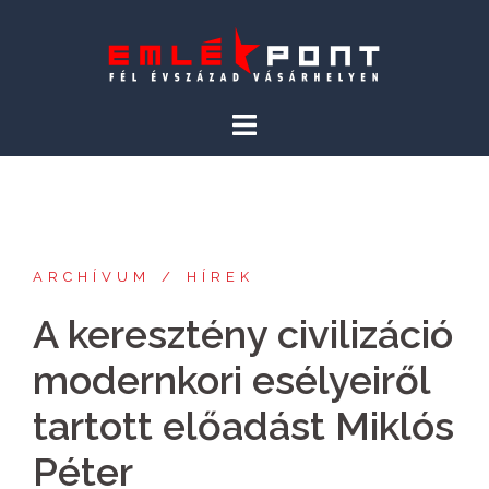
Skip
to
content
ARCHÍVUM
HÍREK
A keresztény civilizáció
modernkori esélyeiről
tartott előadást Miklós
Péter