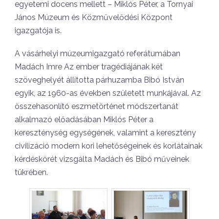
egyetemi docens mellett – Miklós Péter, a Tornyai
János Múzeum és Közművelődési Központ
igazgatója is.
A vásárhelyi múzeumigazgató referátumában
Madách Imre Az ember tragédiájának két
szöveghelyét állította párhuzamba Bibó István
egyik, az 1960-as években született munkájával. Az
összehasonlító eszmetörténet módszertanát
alkalmazó előadásában Miklós Péter a
kereszténység egységének, valamint a keresztény
civilizáció modern kori lehetőségeinek és korlátainak
kérdéskörét vizsgálta Madách és Bibó műveinek
tükrében.