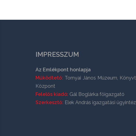
IMPRESSZUM
Az Emlékpont honlapja
Működtető:
Tornyai János Múzeum, Könyvt
Központ
Felelős kiadó:
Gál Boglárka főigazgató
Szerkesztő:
Elek András igazgatási ügyinté