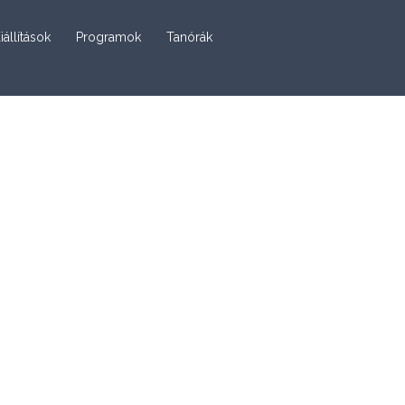
iállítások
Programok
Tanórák