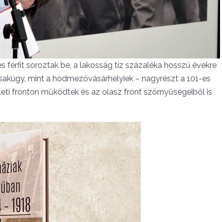
férfit soroztak be, a lakosság tíz százaléka hosszú évekre
– csakúgy, mint a hódmezővásárhelyiek – nagyrészt a 101-es
leti fronton működtek és az olasz front szörnyűségeiből is