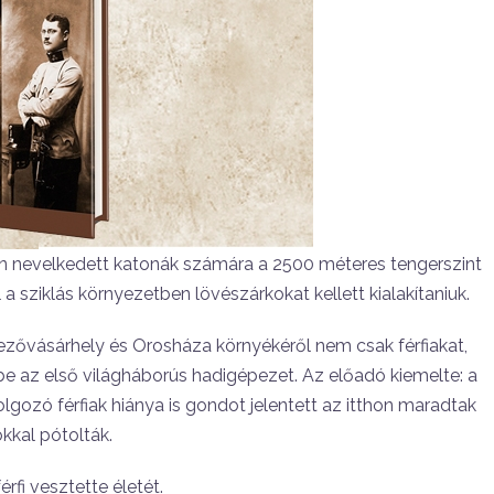
n nevelkedett katonák számára a 2500 méteres tengerszint
l a sziklás környezetben lövészárkokat kellett kialakítaniuk.
ővásárhely és Orosháza környékéről nem csak férfiakat,
e az első világháborús hadigépezet. Az előadó kiemelte: a
ozó férfiak hiánya is gondot jelentett az itthon maradtak
kkal pótolták.
fi vesztette életét.