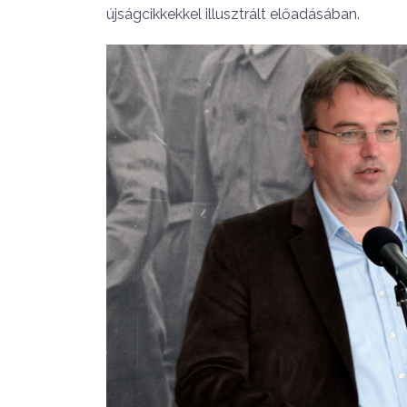
újságcikkekkel illusztrált előadásában.