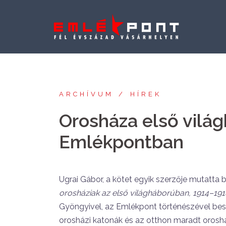
Skip
to
content
ARCHÍVUM
HÍREK
Orosháza első világ
Emlékpontban
Ugrai Gábor, a kötet egyik szerzője mutatt
orosháziak az első világháborúban, 1914–191
Gyöngyivel, az Emlékpont történészével besz
orosházi katonák és az otthon maradt oroshá