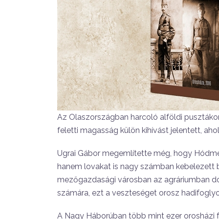
Az Olaszországban harcoló alföldi pusztáko
feletti magasság külön kihívást jelentett, aho
Ugrai Gábor megemlítette még, hogy Hódmez
hanem lovakat is nagy számban kebelezett b
mezőgazdasági városban az agráriumban dolg
számára, ezt a veszteséget orosz hadifoglyo
A Nagy Háborúban több mint ezer orosházi fér