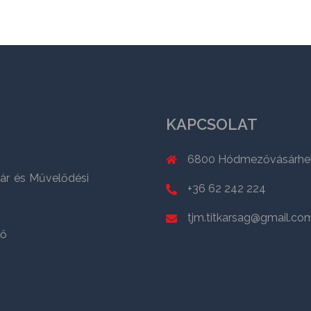
KAPCSOLAT
6800 Hódmezővásárhely,
ár és Művelődési
+36 62 242 224
tjm.titkarsag@gmail.co
ző