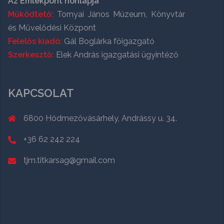
Az Emlékpont honlapja
Működtető:
Tornyai János Múzeum, Könyvtár
és Művelődési Központ
Felelős kiadó:
Gál Boglárka főigazgató
Szerkesztő:
Elek András igazgatási ügyintéző
KAPCSOLAT
6800 Hódmezővásárhely, Andrássy u. 34.
+36 62 242 224
tjm.titkarsag@gmail.com