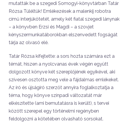
mutatták be a szegedi Somogyi-könyvtárban Tatár
Rózsa Túléltük! Emlékezések a malenkij robotra
című interjúkötetét, amely két fiatal szegedi lánynak
– a könyvben Erzsi és Magdi – a szovjet
kényszermunkatáborokban elszenvedett fogságát
tárja az olvasó elé.
Tatár Rózsa kifejtette: a sors hozta számára ezt a
témát, hiszen a nyolcvanas évek végén együtt
dolgozott könyve két szereplőjének egyikével, aki
szívesen osztotta meg vele a fájdalmas emlékeket.
Az író és újságíró szerzőt annyira foglalkoztatja a
téma, hogy könyve színpadi változatát már
elkészítette (ami bemutatásra is került), s tervei
között szerepel egy történelmi regényben
feldolgozni a kötetében olvasható sorsokat.