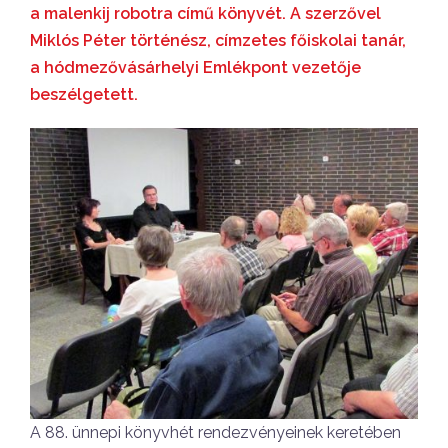
a malenkij robotra című könyvét. A szerzővel
Miklós Péter történész, címzetes főiskolai tanár,
a hódmezővásárhelyi Emlékpont vezetője
beszélgetett.
A 88. ünnepi könyvhét rendezvényeinek keretében