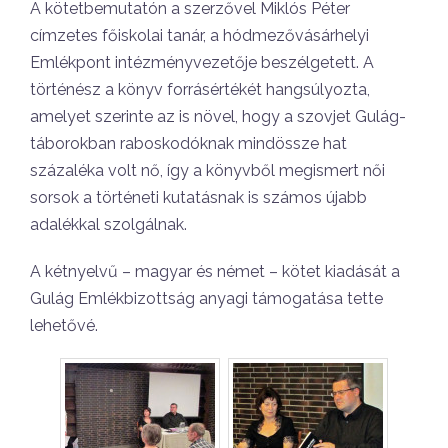
A kötetbemutatón a szerzővel Miklós Péter
címzetes főiskolai tanár, a hódmezővásárhelyi
Emlékpont intézményvezetője beszélgetett. A
történész a könyv forrásértékét hangsúlyozta,
amelyet szerinte az is növel, hogy a szovjet Gulág-
táborokban raboskodóknak mindössze hat
százaléka volt nő, így a könyvből megismert női
sorsok a történeti kutatásnak is számos újabb
adalékkal szolgálnak.
A kétnyelvű – magyar és német – kötet kiadását a
Gulág Emlékbizottság anyagi támogatása tette
lehetővé.