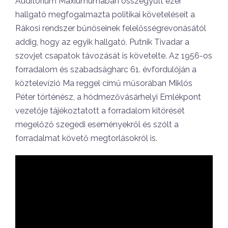
Auditórium Maxiumumában összegyűlt ezer
hallgató megfogalmazta politikai követeléseit a
Rákosi rendszer bűnöseinek felelősségrevonásától
addig, hogy az egyik hallgató, Putnik Tivadar a
szovjet csapatok távozását is követelte. Az 1956-os
forradalom és szabadságharc 61. évfordulóján a
köztelevízió Ma reggel című műsorában Miklós
Péter történész, a hódmezővásárhelyi Emlékpont
vezetője tájékoztatott a forradalom kitörését
megelőző szegedi eseményekről és szólt a
forradalmat követő megtorlásokról is.