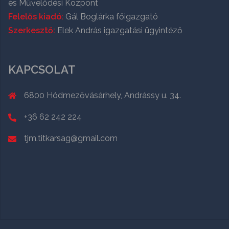
és Művelődési Központ
Felelős kiadó:
Gál Boglárka főigazgató
Szerkesztő:
Elek András igazgatási ügyintéző
KAPCSOLAT
6800 Hódmezővásárhely, Andrássy u. 34.
+36 62 242 224
tjm.titkarsag@gmail.com