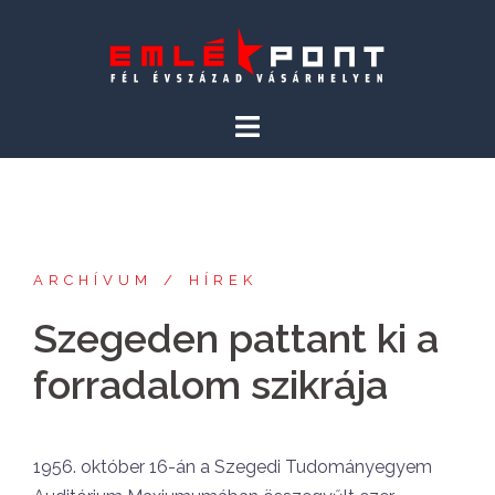
Skip
to
content
ARCHÍVUM
HÍREK
Szegeden pattant ki a
forradalom szikrája
1956. október 16-án a Szegedi Tudományegyem