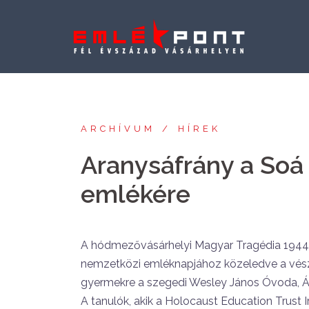
Skip
to
content
ARCHÍVUM
HÍREK
Aranysáfrány a Soá
emlékére
A hódmezővásárhelyi Magyar Tragédia 1944 K
nemzetközi emléknapjához közeledve a vész
gyermekre a szegedi Wesley János Óvoda, Álta
A tanulók, akik a Holocaust Education Trust I