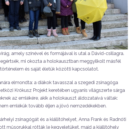
rág, amely színével és formájával is utal a Dávid-csillagra.
k megértsék, mi okozta a holokausztban meggyilkolt másfél
 történelem és saját életük közötti kapcsolatot.
anára elmondta: a diákok tavasszal a szegedi zsinagóga
etközi Krókusz Projekt keretében ugyanis világszerte sárga
knek az emlékére, akik a holokauszt áldozataivá váltak:
nem emlékük tovább éljen a jövő nemzedékekben.
elyi zsinagógát és a kiállítóhelyet, Anna Frank és Radnóti
ott műsorukkal rótták le kegyeletüket, majd a kiállítóhely