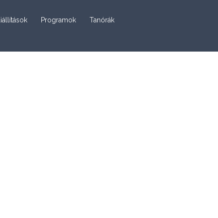
iállítások
Programok
Tanórák