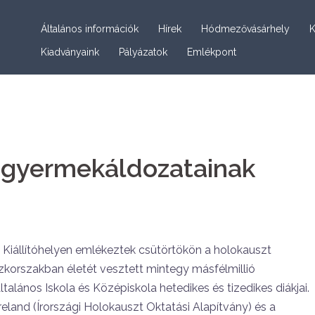
Általános információk
Hírek
Hódmezővásárhely
K
Kiadványaink
Pályázatok
Emlékpont
 gyermekáldozatainak
iállítóhelyen emlékeztek csütörtökön a holokauszt
korszakban életét vesztett mintegy másfélmillió
lános Iskola és Középiskola hetedikes és tizedikes diákjai.
reland (Írországi Holokauszt Oktatási Alapítvány) és a