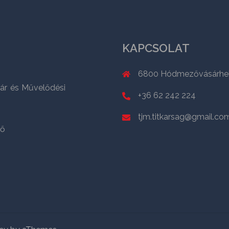
KAPCSOLAT
6800 Hódmezővásárhely,
ár és Művelődési
+36 62 242 224
tjm.titkarsag@gmail.co
ző