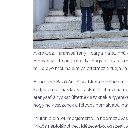
A krókusz – aranysáfrány – sárga, hatszirmú vi
A nevét viselő projekt célja, hogy a fiatalo
millió gyermek halálát és értelmezni tudják a
Boneczné Bakó Anikó, az iskola történelemt
kertjében fognak krókuszokat ültetni. A nemz
aranysáfrányokat ültetnek azoknak a gyereke
hogy ne vesszenek a feledés homályába, ha
Miután a diákok megismerték a hódmezővásárh
Miklós naplójából vett idézetekből összeállít