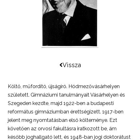
Vissza
Költő, műfordító, újságíró. Hódmezővásárhelyen
született. Gimnáziumi tanulmányait Vásárhelyen és
Szegeden kezdte, majd 1922-ben a budapesti
református gimnáziumban érettségizett. 1917-ben
jelent meg nyomtatásban első költeménye. Ezt
követően az orvosi fakultásra iratkozott be, ám
később joghallgató lett, és 1948-ban jogi doktorátust