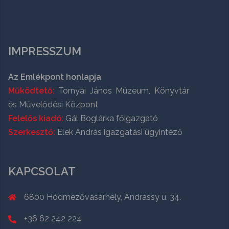
IMPRESSZUM
Az Emlékpont honlapja
Működtető:
Tornyai János Múzeum, Könyvtár
és Művelődési Központ
Felelős kiadó:
Gál Boglárka főigazgató
Szerkesztő:
Elek András igazgatási ügyintéző
KAPCSOLAT
6800 Hódmezővásárhely, Andrássy u. 34.
+36 62 242 224