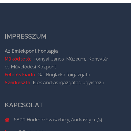
IMPRESSZUM
Az Emlékpont honlapja
Működtető:
Tornyai János Múzeum, Könyvtár
és Művelődési Központ
Felelős kiadó:
Gál Boglárka főigazgató
Szerkesztő:
Elek András igazgatási ügyintéző
KAPCSOLAT
6800 Hódmezővásárhely, Andrássy u. 34.